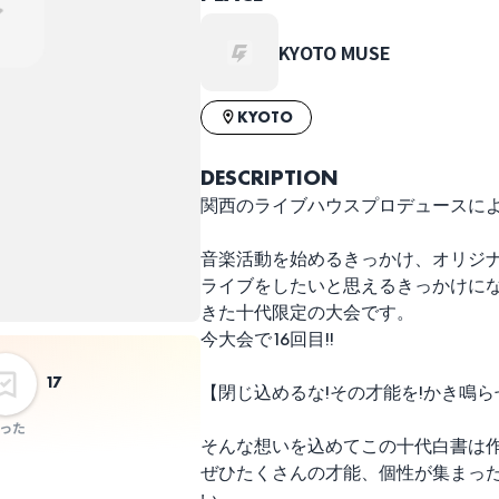
ドリンク代：
事前オンライン決済
チケット代：
事前オンライン決済
KYOTO MUSE
※当日会場支払いなし
KYOTO
DESCRIPTION
関西のライブハウスプロデュースによ
音楽活動を始めるきっかけ、オリジ
ライブをしたいと思えるきっかけになれ
きた十代限定の大会です。
今大会で16回目!!
17
【閉じ込めるな!その才能を!かき鳴ら
った
そんな想いを込めてこの十代白書は
ぜひたくさんの才能、個性が集まった