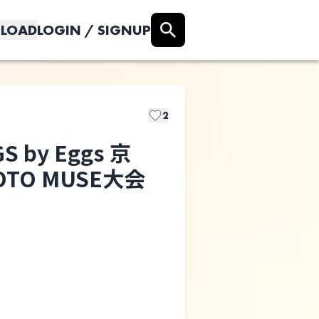
LOAD
LOGIN / SIGNUP
2
 by Eggs 京
TO MUSE⼤会
Still Crying
⼗代⽩書2026
GIGGS by Eggs