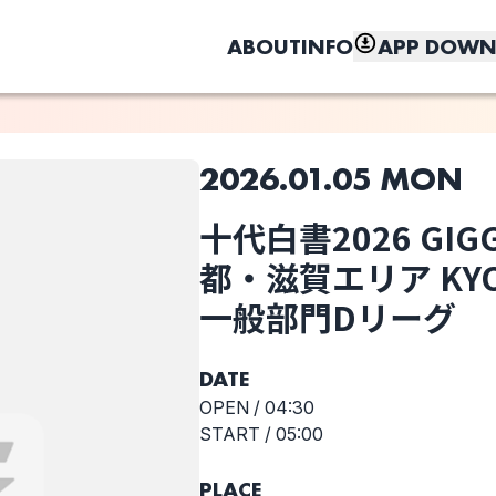
ABOUT
INFO
APP DOWN
2026.01.05 MON
GSトリオキとは？
このライブの取り置きは終了しました
⼗代⽩書2026 GIGGS
Sでは以下の取り置き方法があります。
都・滋賀エリア KYO
によって選択可能な方法が異なります。
しく、もっと便利に。
⼀般部⾨Dリーグ
SM machine-
オトメギキョウ
The Dazzling
ドリンク代：
gun
Scope
当日会場支払い
チケット代：
当日会場支払い
※オンライン事前決済なし
DATE
OPEN /
04:30
ドリンク代：
事前オンライン決済
START /
05:00
チケット代：
当日会場支払い
不完全燃焼
Bunmei Box
Realize
PLACE