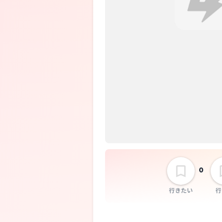
選択しない
0
行きたい
行