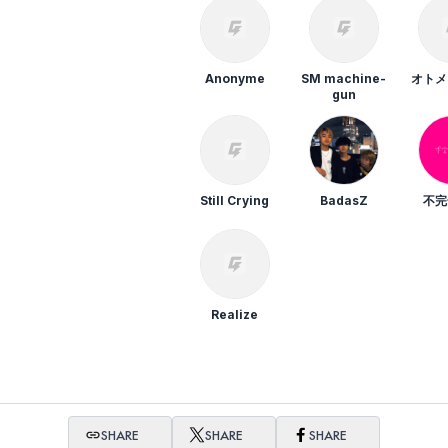
Anonyme
SM machine-
オトメ
gun
Still Crying
BadasZ
不完
Realize
SHARE
SHARE
SHARE