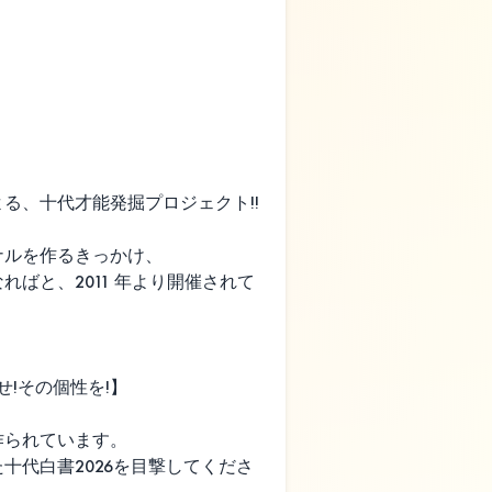
京都・滋賀エリ
ア KYOTO MUSE
⼤会 ⼀般部⾨D
リーグ
る、十代才能発掘プロジェクト!!
ナルを作るきっかけ、
ばと、2011 年より開催されて
せ!その個性を!】
作られています。
十代白書2026を目撃してくださ