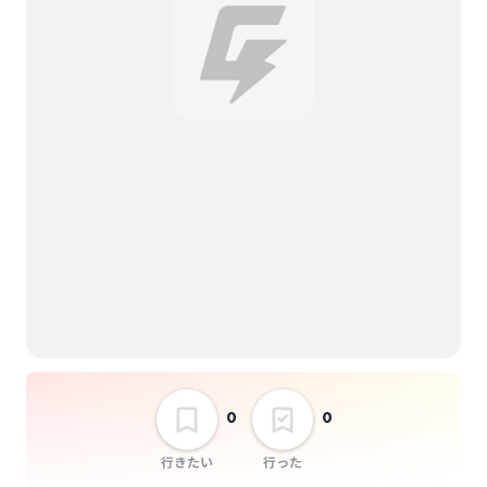
ドリンク代：
事前オンライン決済
チケット代：
事前オンライン決済
※当日会場支払いなし
Yusuke Terauchi
vijon × グルーヴ先生
pre.【なかまつれてき
たで vol.3】
選択しない
0
0
行きたい
行った