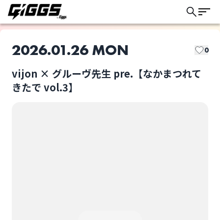
2026.01.26 MON
0
vijon × グルーヴ先生 pre.【なかまつれて
GIGGSトリオキとは？
きたで vol.3】
GIGGSでは以下の取り置き方法があります。
このライブの取り置きは終了しました
ライブによって選択可能な方法が異なります。
ドリンク代：
当日会場支払い
チケット代：
グルーヴ先生
アベカワズ
当日会場支払い
※オンライン事前決済なし
ライブ体験をもっと楽しく、もっと便利
に。
ドリンク代：
事前オンライン決済
チケット代：
当日会場支払い
密会と耳鳴り
カリニャンクール