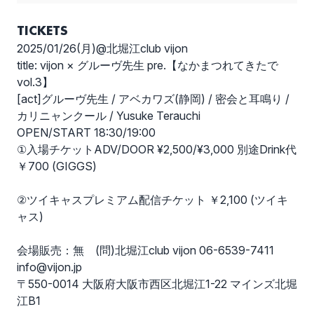
TICKETS
2025/01/26(月)@北堀江club vijon
title: vijon × グルーヴ先生 pre.【なかまつれてきたで
vol.3】
[act]グルーヴ先生 / アベカワズ(静岡) / 密会と耳鳴り /
カリニャンクール / Yusuke Terauchi
OPEN/START 18:30/19:00
①入場チケットADV/DOOR ¥2,500/¥3,000 別途Drink代
￥700 (GIGGS)
②ツイキャスプレミアム配信チケット ￥2,100 (ツイキ
ャス)
会場販売：無 (問)北堀江club vijon 06-6539-7411
info@vijon.jp
〒550-0014 大阪府大阪市西区北堀江1-22 マインズ北堀
江B1