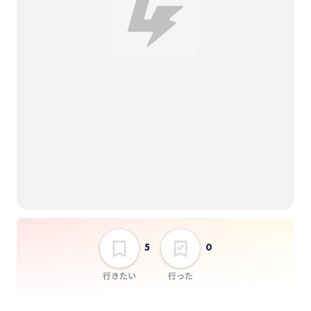
チケット代：
事前オンライン決済
選択しない
※当日会場支払いなし
『おれバズ❕❕』vol.1
5
0
行きたい
行った