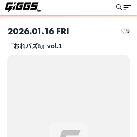
2026.01.16 FRI
5
GIGGSトリオキとは？
『おれバズ❕❕』vol.1
GIGGSでは以下の取り置き方法があります。
このライブの取り置きは終了しました
ライブによって選択可能な方法が異なります。
ドリンク代：
当日会場支払い
チケット代：
もしもFortissimo
CARAMEL CANDiD
当日会場支払い
※オンライン事前決済なし
ライブ体験をもっと楽しく、もっと便利
に。
ドリンク代：
事前オンライン決済
チケット代：
当日会場支払い
花酔い
突発的犯行
ドリンク代：
事前オンライン決済