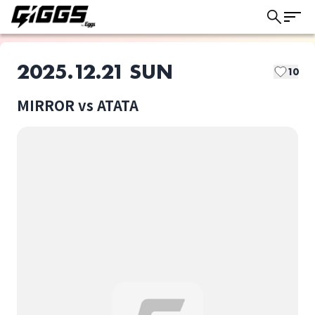
2025.12.21 SUN
10
GIGGSトリオキとは？
MIRROR vs ATATA
GIGGSでは以下の取り置き方法があります。
このライブの取り置きは終了しました
ライブによって選択可能な方法が異なります。
ドリンク代：
当日会場支払い
チケット代：
ATATA
MIRROR
当日会場支払い
※オンライン事前決済なし
ライブ体験をもっと楽しく、もっと便利
に。
ドリンク代：
選択しない
事前オンライン決済
チケット代：
当日会場支払い
MIRROR vs ATATA
ドリンク代：
事前オンライン決済