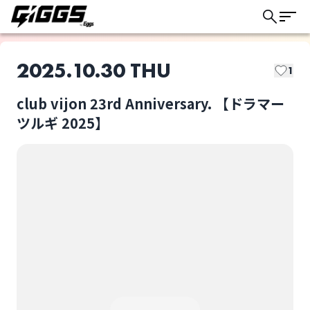
2025.10.30 THU
1
club vijon 23rd Anniversary. 【ドラマー
GIGGSトリオキとは？
ツルギ 2025】
GIGGSでは以下の取り置き方法があります。
このライブの取り置きは終了しました
ライブによって選択可能な方法が異なります。
ドリンク代：
当日会場支払い
チケット代：
No more G's
Machinearhythm
当日会場支払い
※オンライン事前決済なし
ライブ体験をもっと楽しく、もっと便利
に。
ドリンク代：
事前オンライン決済
チケット代：
当日会場支払い
唯一の孤島
リバースレインボー