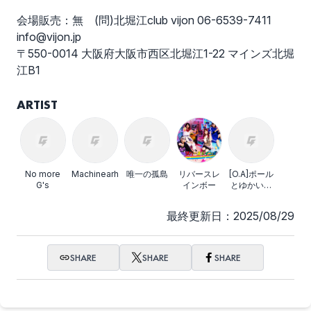
会場販売：無 (問)北堀江club vijon 06-6539-7411
info@vijon.jp
〒550-0014 大阪府大阪市西区北堀江1-22 マインズ北堀
江B1
ARTIST
No more
Machinearhythm
唯一の孤島
リバースレ
[O.A]ポール
G's
インボー
とゆかいな
仲間たち
最終更新日：2025/08/29
SHARE
SHARE
SHARE