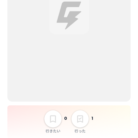
ドリンク代：
事前オンライン決済
チケット代：
事前オンライン決済
※当日会場支払いなし
[O.A]ポールとゆかいな
club vijon 23rd
仲間たち
Anniversary. 【ドラ
マーツルギ 2025】
選択しない
0
1
行きたい
行った