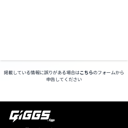
0.03
0.18
1.10
1.07
AT
UN
UE
AT
LUM.
六
NINE
生
花
SPICES
spangle
誕
（Licca）
pre.
新
新
新
新
祭
＆
「tidal
宿
宿
宿
宿
0
0
0
0
2026
瞑
noon」
SHINJUKU
SHINJUKU
SHINJUKU
SHINJUKU
NINE
NINE
NINE
NINE
〜
想
SPICES
SPICES
SPICES
SPICES
酸
欅
欠
pre.
掲載している情報に誤りがある場合は
こちら
のフォームから
ロ
「cool
申告してください
ッ
!
ク
vol.2」
ス
(Licca×meiso-
タ
keyaki
イ
split
ル
Ep
プ
Release
チ
Event)