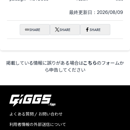
少年キッズボウイ
夕方と猫
最終更新日：2026/08/09
SHARE
SHARE
SHARE
Daisycall
STANCE PUNKS
掲載している情報に誤りがある場合は
こちら
のフォームか
ら申告してください
The Spanky Muds
ガガガSP
ドラマチックアラスカ
ユタ州
よくある質問 / お問い合わせ
利用者情報の外部送信について