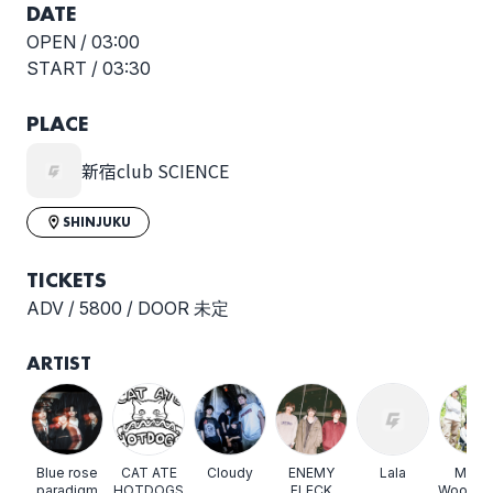
DATE
OPEN /
03:00
START /
03:30
ハイドアウト
バチカン市国に愛され
たい
PLACE
新宿club SCIENCE
SHINJUKU
プルスタンス
ミナトロジカ
TICKETS
ADV / 5800 / DOOR 未定
ARTIST
メリクレット
大橋ちっぽけ
Blue rose
CAT ATE
Cloudy
ENEMY
Lala
Merc
paradigm
HOTDOGS
FLECK
Woodpe