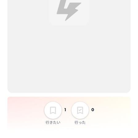
Lala
Mercy Woodpecker
night roomers
Shawoo
UtaKata
YUTORI-SEDAI
1
0
ウマシカて
おとなりアイニー
行きたい
行った