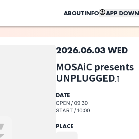
ABOUT
INFO
APP DOWN
2026.06.03 WED
このライブの取り置きは終了しました
MOSAiC presents
しく、もっと便利に。
真昼(NEW
祈依
西村八大 ※本公
UNPLUGGED』
CINEMA
演は生音ライブ
WEEKEND81)
となります。
DATE
OPEN /
09:30
START /
10:00
PLACE