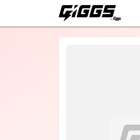
ライブ体験をもっと楽
仮屋ナオト
選択しない