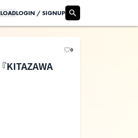
LOAD
LOGIN / SIGNUP
0
 『KITAZAWA
MOSAiC
presents
『KITAZAWA
UNPLUGGED』