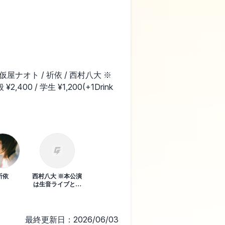
/ 仮屋ナオト / 祈依 / 西村八大 ※
0 / 学生 ¥1,200(+1Drink
祈依
西村八大 ※本公演
は生音ライブとな
ります。
最終更新日：2026/06/03