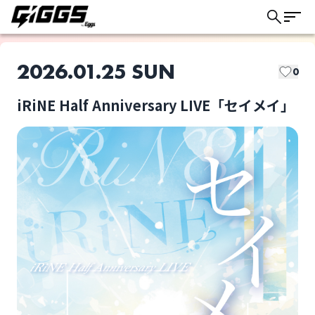
2026.01.25 SUN
0
iRiNE Half Anniversary LIVE「セイメイ」
このライブの取り置きは終了しました
iRiNE
iRiNE Half
Anniversary LIVE「セ
イメイ」
ライブ体験をもっと楽しく、もっと便利
選択しない
に。