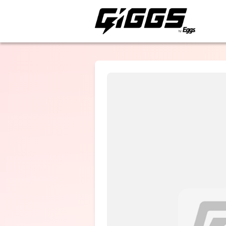
ライブ体験をもっと楽
板歯目