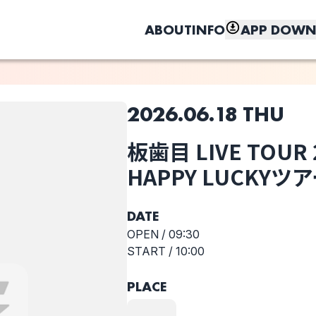
ABOUT
INFO
APP DOWN
2026.06.18 THU
このライブの取り置きは終了しました
板歯目 LIVE TOUR
選択しない
しく、もっと便利に。
HAPPY LUCKYツ
the奥歯's
板歯目 LIVE
TOUR 2026 ～な
んてHAPPY
DATE
LUCKYツアー〜
OPEN /
09:30
START /
10:00
PLACE