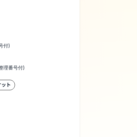
号付)
・整理番号付)
ケット