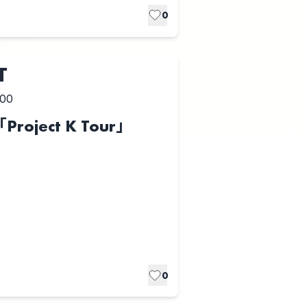
0
T
:00
Project K Tour」
0