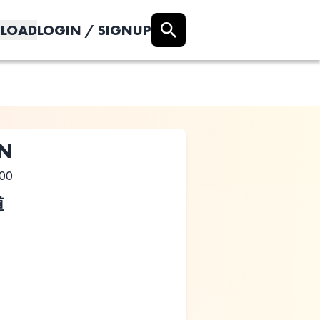
LOAD
LOGIN / SIGNUP
UN
:00
道