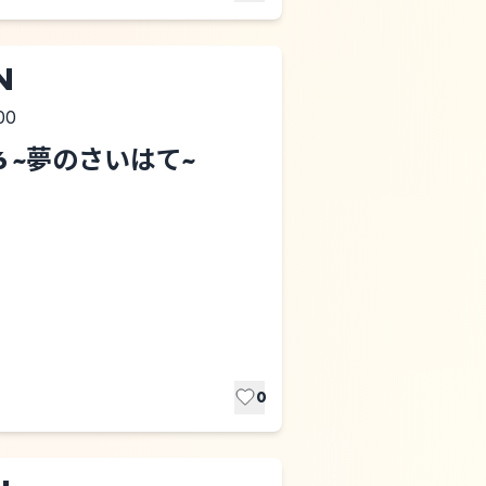
N
00
6 ~夢のさいはて~
0