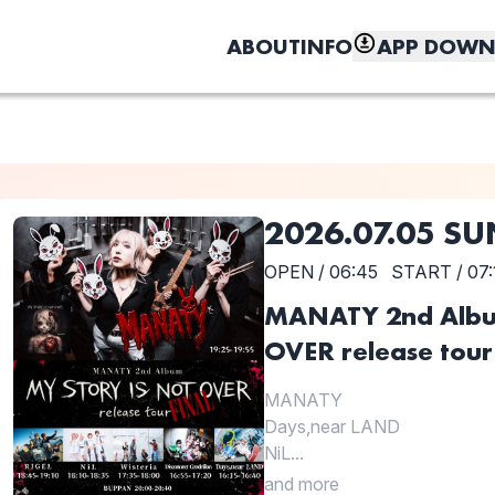
ABOUT
INFO
APP DOWN
2026.07.05 SU
しく、もっと便利に。
OPEN / 06:45
START / 07:
MANATY 2nd Albu
OVER release tour
MANATY
Days,near LAND
NiL...
and more