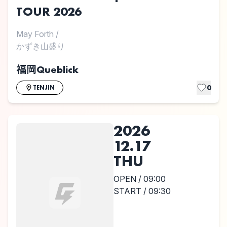
TOUR 2026
May Forth
/
かずき山盛り
福岡Queblick
0
TENJIN
2026
12.17
THU
OPEN / 09:00
START / 09:30