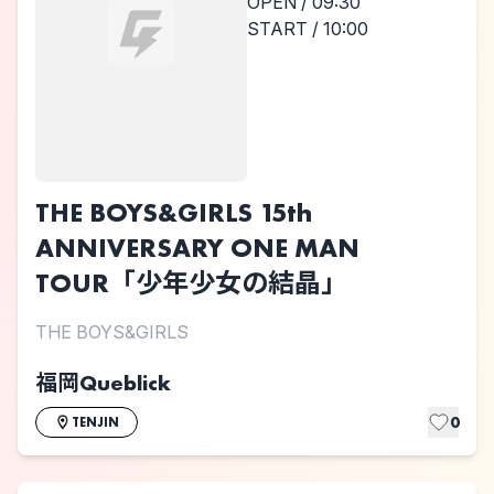
OPEN / 09:30
START / 10:00
THE BOYS&GIRLS 15th
ANNIVERSARY ONE MAN
TOUR「少年少女の結晶」
THE BOYS&GIRLS
福岡Queblick
0
TENJIN