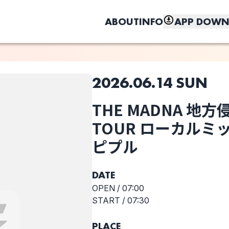
ABOUT
INFO
APP DOWN
2026.06.14 SUN
このライブの取り置きは終了しました
THE MADNA 地
選択しない
しく、もっと便利に。
THE MADNA 地
TOUR ローカル
方侵略大作戦
ピプル
GIG TOUR ロー
カルミッション
インポッピプル
DATE
OPEN /
07:00
START /
07:30
PLACE