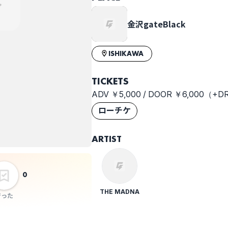
金沢gateBlack
ISHIKAWA
TICKETS
ADV ￥5,000 / DOOR ￥6,000（+D
ローチケ
ARTIST
0
THE MADNA
行った