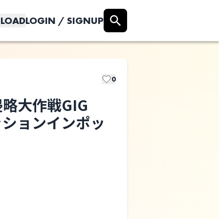
LOAD
LOGIN / SIGNUP
0
方侵略大作戦GIG
ミッションインポッ