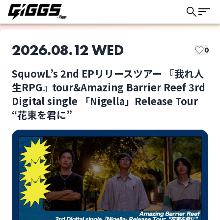
2026.08.12 WED
0
SquowL’s 2nd EPリリースツアー 『我れ人
このライブの取り置きは終了しました
生RPG』tour&Amazing Barrier Reef 3rd
Digital single 「Nigella」Release Tour
“花束を君に”
SquowL's
Amazing Barrier
Reef
ライブ体験をもっと楽しく、もっと便利
に。
Hello Crowd
Formula