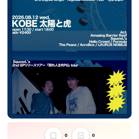
The Peace
AcroBox
LAURUS NOBILIS
SquowL’s 2nd EPリリ
ースツアー 『我れ人生
RPG』tour&Amazing
Barrier Reef 3rd
選択しない
Digital single
「Nigella」Release
Tour “花束を君に”
0
0