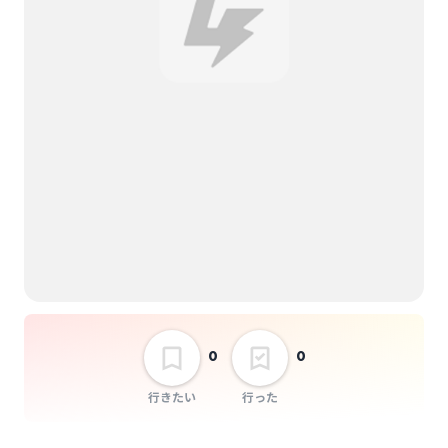
椎野尊之
SHOWCASE Vol.2
選択しない
0
0
行きたい
行った