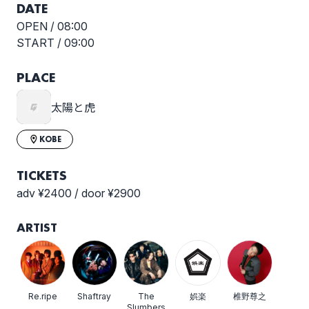
DATE
OPEN /
08:00
START /
09:00
PLACE
太陽と虎
KOBE
TICKETS
adv ¥2400 / door ¥2900
ARTIST
Re.ripe
Shaftray
The
娯楽
椎野尊之
Slumbers