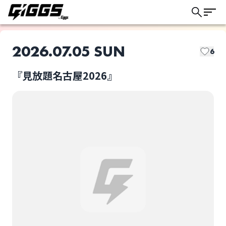
2026.07.05 SUN
6
『見放題名古屋2026』
このライブの取り置きは終了しました
’97,kids
3markets[ ]
ライブ体験をもっと楽しく、もっと便利
に。
akebono
amanojac