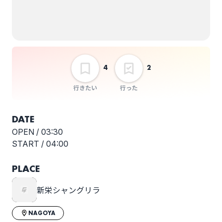
ammo
anewhite
4
2
Aonowa（ex-おもか
Arakezuri
げ）
行きたい
行った
DATE
OPEN /
03:30
START /
04:00
BACK LIFT
BEAKS
PLACE
新栄シャングリラ
Beat Light
bokula.
NAGOYA