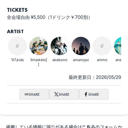
TICKETS
全会場自由 ¥5,500（1ドリンク￥700別）
Broken my toybox
Bye-Bye-Handの方程
式
ARTIST
’97,kids
3markets[
akebono
amanojac
ammo
anewhi
Cloudy
COPES
]
最終更新日：2026/05/29
SHARE
SHARE
SHARE
Dannie May
Day my dream
掲載している情報に誤りがある場合は
こちら
のフォームか