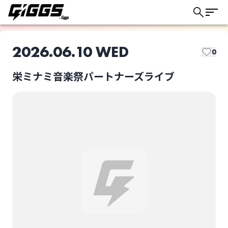
2026.06.10 WED
0
GIGGSトリオキとは？
栄ミナミ音楽祭パートナーズライブ
GIGGSでは以下の取り置き方法があります。
このライブの取り置きは終了しました
ライブによって選択可能な方法が異なります。
ドリンク代：
当日会場支払い
チケット代：
Ka-mue
歌う歯医者 原田聡
当日会場支払い
※オンライン事前決済なし
ライブ体験をもっと楽しく、もっと便利
に。
ドリンク代：
事前オンライン決済
チケット代：
当日会場支払い
MüNi
菊田雪心
ドリンク代：
事前オンライン決済
チケット代：
事前オンライン決済