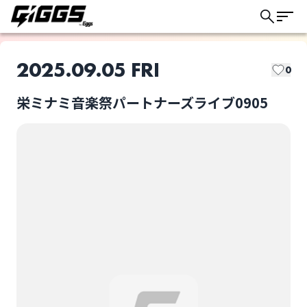
2025.09.05 FRI
0
GIGGSトリオキとは？
栄ミナミ音楽祭パートナーズライブ0905
GIGGSでは以下の取り置き方法があります。
このライブの取り置きは終了しました
ライブによって選択可能な方法が異なります。
ドリンク代：
当日会場支払い
チケット代：
ユズカ
小山真実
当日会場支払い
※オンライン事前決済なし
ライブ体験をもっと楽しく、もっと便利
に。
ドリンク代：
事前オンライン決済
チケット代：
当日会場支払い
菊田雪心
高橋涼子
ドリンク代：
事前オンライン決済