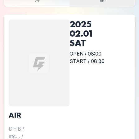
2件
0件
2025
02.01
SAT
OPEN / 08:00
START / 08:30
AIR
D’n’B
/
etc…
/