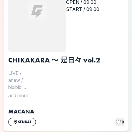
OPEN / 09:00
START / 09:00
CHIKAKARA 〜 是日々 vol.2
LIVE
/
anew
/
bibibibi...
and more
MACANA
0
SENDAI