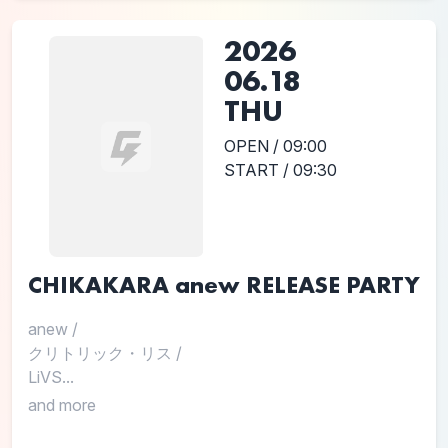
2026
06.18
THU
OPEN / 09:00
START / 09:30
CHIKAKARA anew RELEASE PARTY
anew
/
クリトリック・リス
/
LiVS...
and more