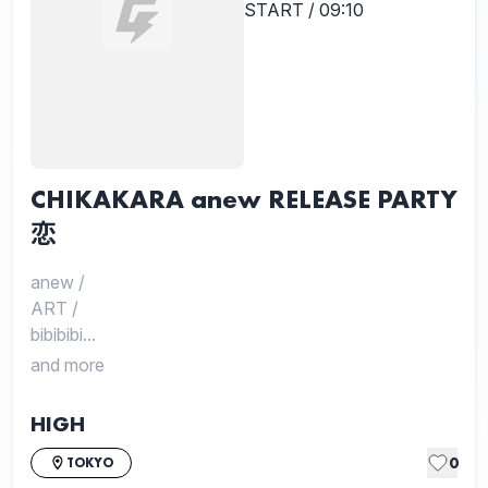
START / 09:10
CHIKAKARA anew RELEASE PARTY
恋
anew
/
ART
/
bibibibi...
and more
HIGH
0
TOKYO