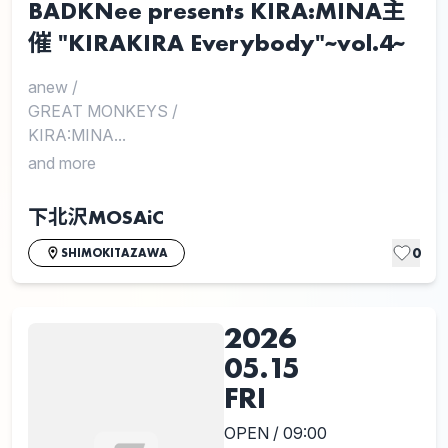
BADKNee presents KIRA:MINA主
催 "KIRAKIRA Everybody"~vol.4~
anew
/
GREAT MONKEYS
/
KIRA:MINA...
and more
下北沢MOSAiC
0
SHIMOKITAZAWA
2026
05.15
FRI
OPEN / 09:00