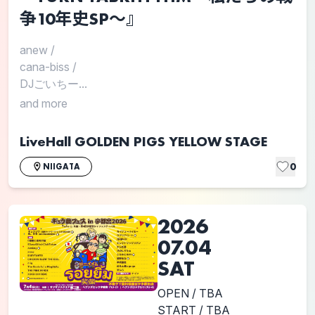
争10年史SP～』
anew
/
cana-biss
/
DJごいちー...
and more
LiveHall GOLDEN PIGS YELLOW STAGE
0
NIIGATA
2026
07.04
SAT
OPEN / TBA
START / TBA