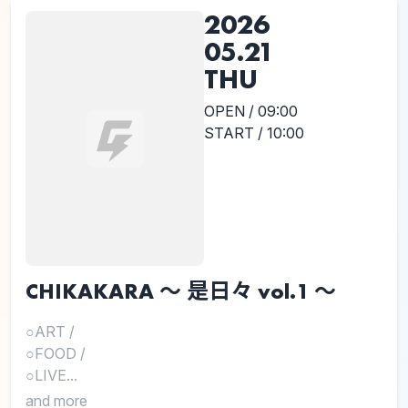
2026
05.21
THU
OPEN / 09:00
START / 10:00
CHIKAKARA 〜 是日々 vol.1 〜
○ART
/
○FOOD
/
○LIVE...
and more