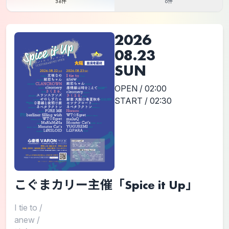
36件
0件
2026
08.23
SUN
OPEN / 02:00
START / 02:30
こぐまカリー主催「Spice it Up」
I tie to
/
anew
/