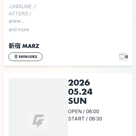
.LiNⅨLiNE.
/
AFTERS
/
anew...
and more
新宿 MARZ
0
SHINJUKU
2026
05.24
SUN
OPEN / 08:00
START / 08:30