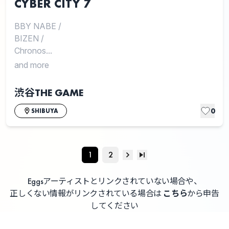
CYBER CITY 7
BBY NABE
/
BIZEN
/
Chronos...
and more
渋谷THE GAME
0
SHIBUYA
1
2
Eggsアーティストとリンクされていない場合や、
正しくない情報がリンクされている場合は
こちら
から申告
してください