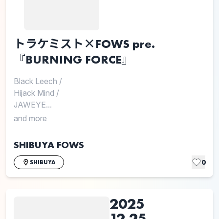
トラケミスト×FOWS pre.
『BURNING FORCE』
Black Leech
/
Hijack Mind
/
JAWEYE...
and more
SHIBUYA FOWS
0
SHIBUYA
2025
12.25