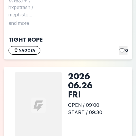
釈迦坊主
/
hxpetrash
/
mephisto...
and more
TIGHT ROPE
0
NAGOYA
2026
06.26
FRI
OPEN / 09:00
START / 09:30