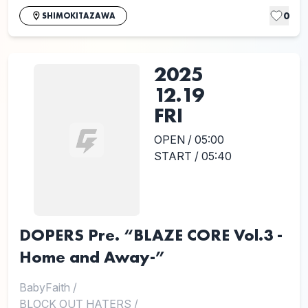
0
SHIMOKITAZAWA
2025
12.19
FRI
OPEN / 05:00
START / 05:40
DOPERS Pre. “BLAZE CORE Vol.3 -
Home and Away-”
BabyFaith
/
BLOCK OUT HATERS
/