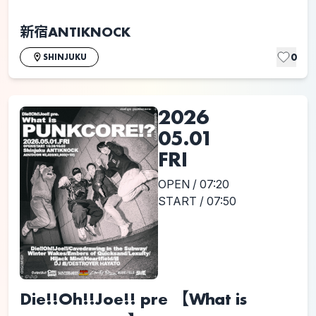
新宿ANTIKNOCK
0
SHINJUKU
2026
05.01
FRI
OPEN / 07:20
START / 07:50
Die!!Oh!!Joe!! pre 【What is