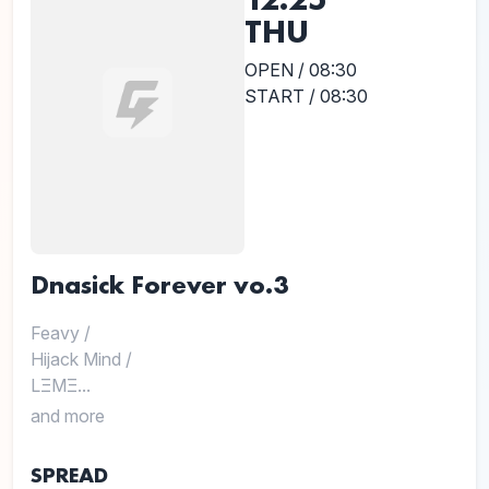
THU
OPEN / 08:30
START / 08:30
Dnasick Forever vo.3
Feavy
/
Hijack Mind
/
LΞMΞ...
and more
SPREAD