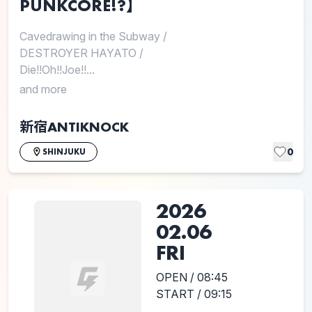
PUNKCORE!?】
Cavedrawing in the Subway
/
DESTROYER HAYATO
/
Die!!Oh!!Joe!!...
and more
新宿ANTIKNOCK
0
SHINJUKU
2026
02.06
FRI
OPEN / 08:45
START / 09:15