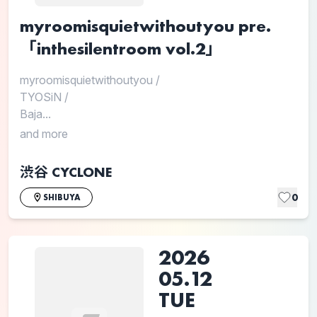
myroomisquietwithoutyou pre.
「inthesilentroom vol.2」
myroomisquietwithoutyou
/
TYOSiN
/
Baja...
and more
渋谷 CYCLONE
0
SHIBUYA
2026
05.12
TUE