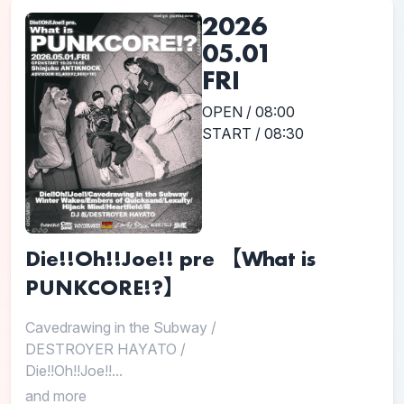
2026
05.01
FRI
OPEN / 08:00
START / 08:30
Die!!Oh!!Joe!! pre 【What is
PUNKCORE!?】
Cavedrawing in the Subway
/
DESTROYER HAYATO
/
Die!!Oh!!Joe!!...
and more