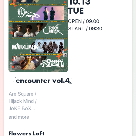
10.13
TUE
OPEN / 09:00
START / 09:30
『encounter vol.4』
Are Square
/
Hijack Mind
/
JoKE BoX...
and more
Flowers Loft