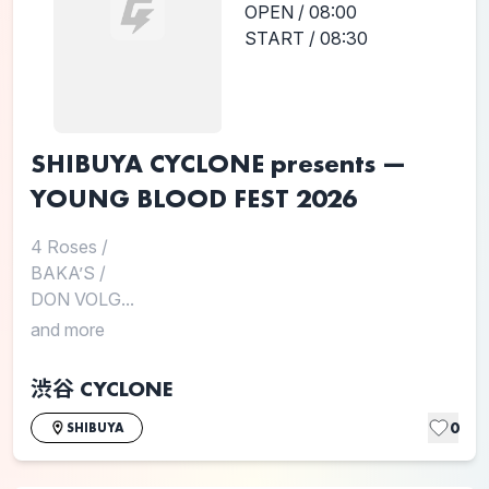
OPEN / 08:00
START / 08:30
SHIBUYA CYCLONE presents —
YOUNG BLOOD FEST 2026
4 Roses
/
BAKA’S
/
DON VOLG...
and more
渋谷 CYCLONE
0
SHIBUYA