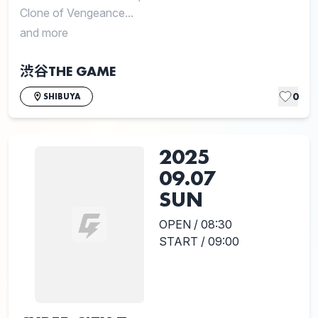
Clone of Vengeance...
and more
渋谷THE GAME
0
SHIBUYA
2025
09.07
SUN
OPEN / 08:30
START / 09:00