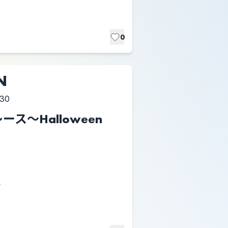
0
N
:30
ス～Halloween
.