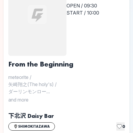
OPEN / 09:30
START / 10:00
From the Beginning
meteorite
/
矢崎翔之(The holy's)
/
ダーリンモンロー...
and more
下北沢 Daisy Bar
0
SHIMOKITAZAWA