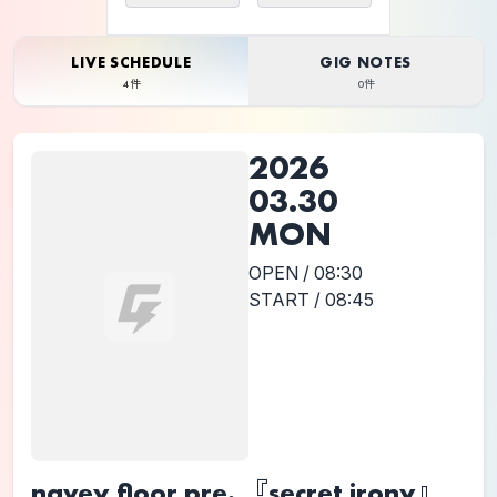
LIVE SCHEDULE
GIG NOTES
4件
0件
2026
03.30
MON
OPEN / 08:30
START / 08:45
navey floor pre. 『secret irony』