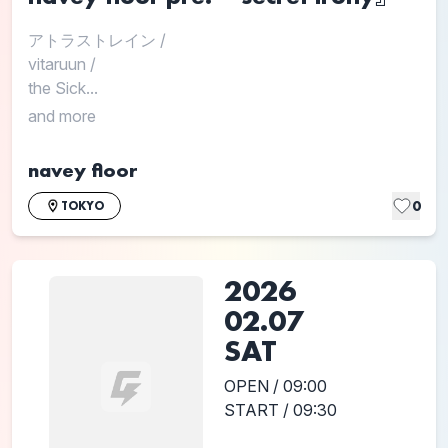
アトラストレイン
/
vitaruun
/
the Sick...
and more
navey floor
0
TOKYO
2026
02.07
SAT
OPEN / 09:00
START / 09:30