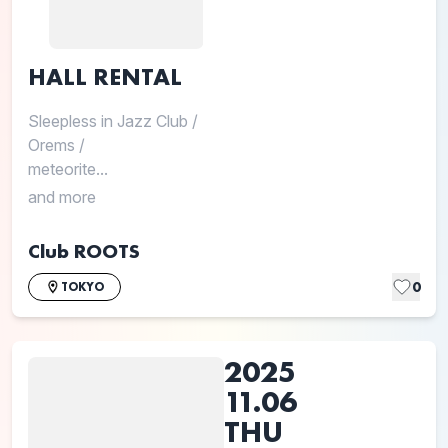
HALL RENTAL
Sleepless in Jazz Club
/
Orems
/
meteorite...
and more
Club ROOTS
0
TOKYO
2025
11.06
THU