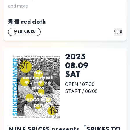
and more
新宿 red cloth
0
SHINJUKU
2025
08.09
SAT
OPEN / 07:30
START / 08:00
NINE SPICES presents「SPIKES TO