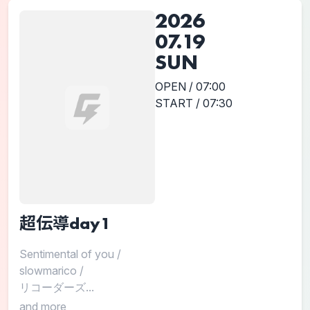
2026
07.19
SUN
OPEN / 07:00
START / 07:30
超伝導day1
Sentimental of you
/
slowmarico
/
リコーダーズ...
and more