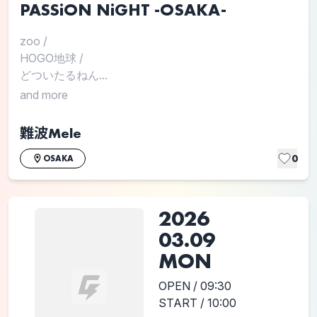
PASSiON NiGHT -OSAKA-
zoo
/
HOGO地球
/
どついたるねん...
and more
難波Mele
0
OSAKA
2026
03.09
MON
OPEN / 09:30
START / 10:00