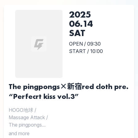
2025
06.14
SAT
OPEN / 09:30
START / 10:00
The pingpongs×新宿red cloth pre.
“Perfecrt kiss vol.3”
HOGO地球
/
Massage Attack
/
The pingpongs...
and more