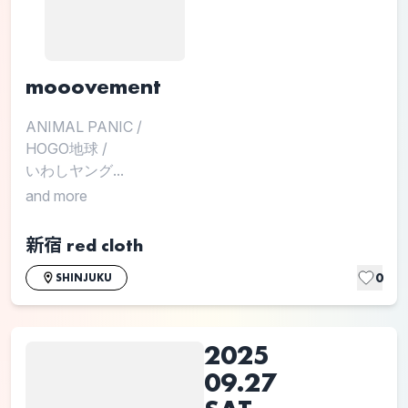
mooovement
ANIMAL PANIC
/
HOGO地球
/
いわしヤング...
and more
新宿 red cloth
0
SHINJUKU
2025
09.27