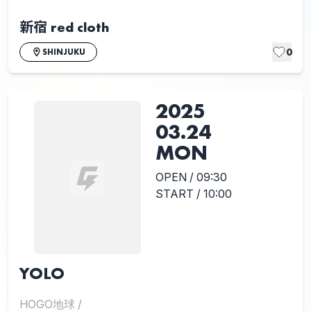
新宿 red cloth
0
SHINJUKU
2025
03.24
MON
OPEN / 09:30
START / 10:00
YOLO
HOGO地球
/