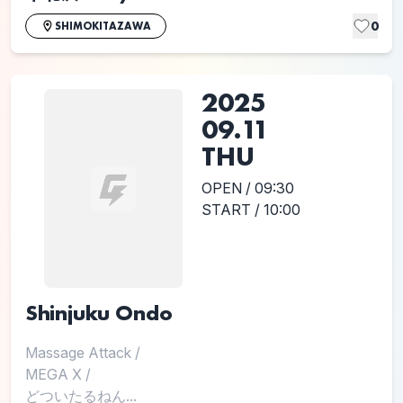
0
SHIMOKITAZAWA
2025
09.11
THU
OPEN / 09:30
START / 10:00
Shinjuku Ondo
Massage Attack
/
MEGA X
/
どついたるねん...