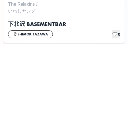
The Relaxins
/
いわしヤング
下北沢 BASEMENTBAR
0
SHIMOKITAZAWA
1
2
Eggsアーティストとリンクされていない場合や、
正しくない情報がリンクされている場合は
こちら
から申告
してください