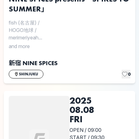
SUMMER」
fish (名古屋)
/
HOGO地球
/
merimeriyeah...
and more
新宿 NINE SPICES
0
SHINJUKU
2025
08.08
FRI
OPEN / 09:00
START / 09:30