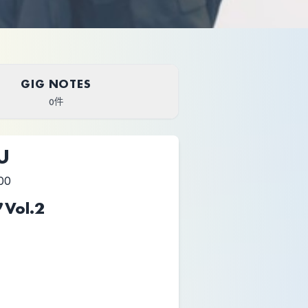
GIG NOTES
0件
U
00
ol.2