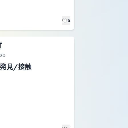
0
T
:30
e. 発見/接触