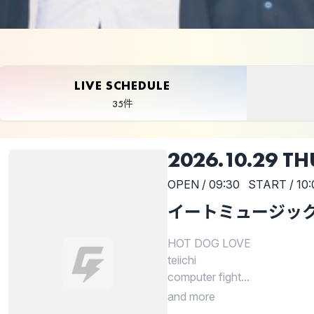
LIVE SCHEDULE
35件
2026.10.29 TH
OPEN / 09:30
START / 10:
イートミュージックV
HOT DOG LOVE
teiichi
computer fight...
and more