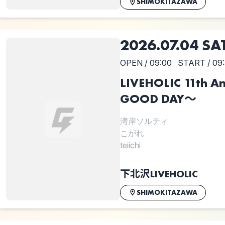
SHIMOKITAZAWA
2026.07.04 SA
OPEN / 09:00
START / 09
LIVEHOLIC 11th An
GOOD DAY〜
湾岸ソルティ
こがれ
teiichi
下北沢LIVEHOLIC
SHIMOKITAZAWA