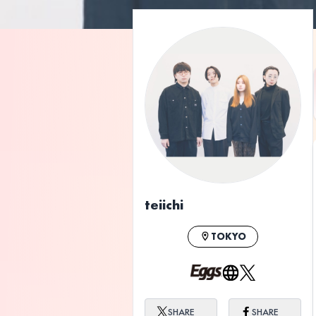
teiichi
TOKYO
SHARE
SHARE