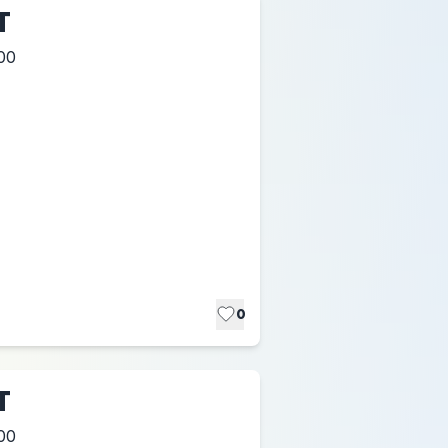
T
00
0
T
00