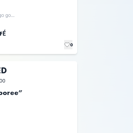
 go...
FÉ
0
ED
:00
boree”