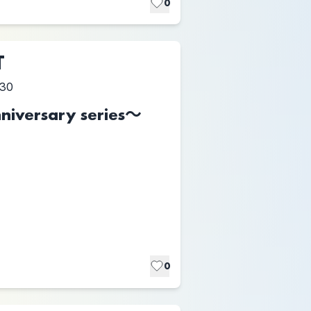
0
T
:30
niversary series〜
0