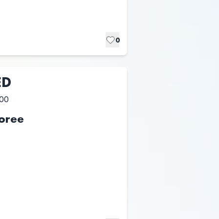
0
ED
:00
oree