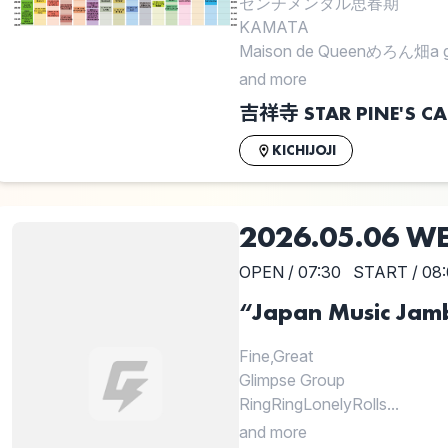
センチメンタル思春期
KAMATA
Maison de Queenめろん畑a go
and more
吉祥寺 STAR PINE'S CA
KICHIJOJI
2026.05.06 W
OPEN / 07:30
START / 08
“Japan Music Jam
Fine,Great
Glimpse Group
RingRingLonelyRolls...
and more