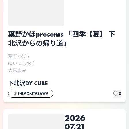
葉野かほpresents 「四季【夏】 下
北沢からの帰り道」
葉野かほ
/
ゆいにしお
/
大東まみ
下北沢DY CUBE
0
SHIMOKITAZAWA
2026
07.21