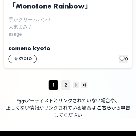
「Monotone Rainbow」
手がクリームパン
/
大東まみ
/
asage
someno kyoto
0
KYOTO
1
2
Eggsアーティストとリンクされていない場合や、
正しくない情報がリンクされている場合は
こちら
から申告
してください