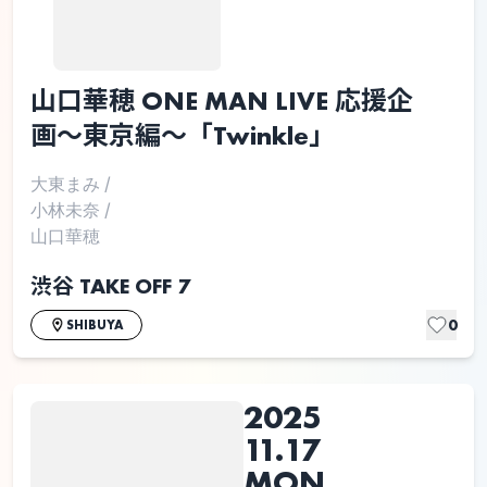
山口華穂 ONE MAN LIVE 応援企
画〜東京編〜「Twinkle」
大東まみ
/
小林未奈
/
山口華穂
渋谷 TAKE OFF 7
0
SHIBUYA
2025
11.17
MON