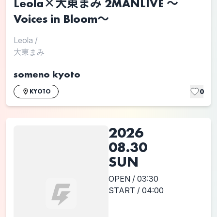
Leola×大東まみ 2MANLIVE 〜
Voices in Bloom〜
Leola
/
大東まみ
someno kyoto
0
KYOTO
2026
08.30
SUN
OPEN / 03:30
START / 04:00