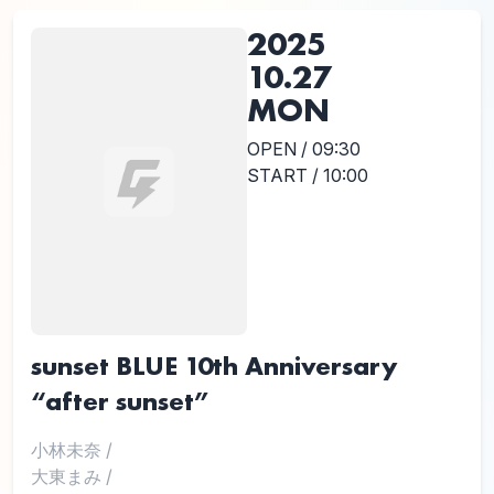
2025
10.27
MON
OPEN / 09:30
START / 10:00
sunset BLUE 10th Anniversary
“after sunset”
小林未奈
/
大東まみ
/