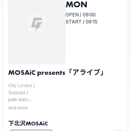
MON
OPEN / 09:00
START / 09:15
MOSAiC presents「アライブ」
City Lovers
/
Surpass
/
pale diary...
and more
下北沢MOSAiC