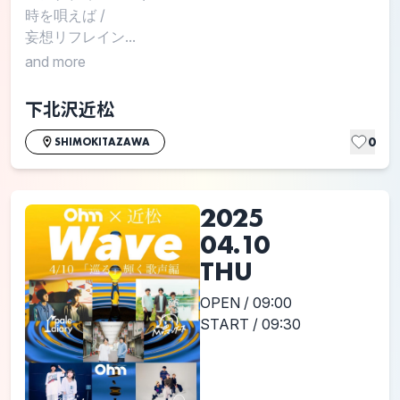
時を唄えば
/
妄想リフレイン...
and more
下北沢近松
0
SHIMOKITAZAWA
2025
04.10
THU
OPEN / 09:00
START / 09:30