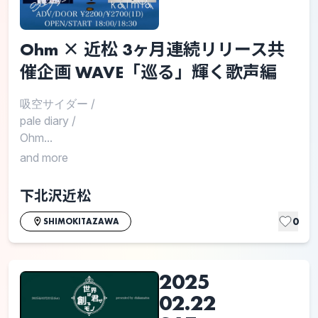
Ohm × 近松 3ヶ月連続リリース共
催企画 WAVE「巡る」輝く歌声編
吸空サイダー
/
pale diary
/
Ohm...
and more
下北沢近松
0
SHIMOKITAZAWA
2025
02.22