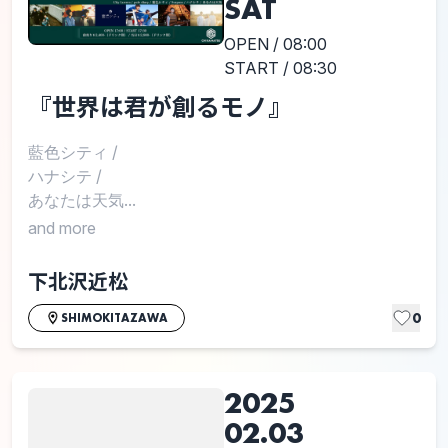
SAT
OPEN / 08:00
START / 08:30
『世界は君が創るモノ』
藍色シティ
/
ハナシテ
/
あなたは天気...
and more
下北沢近松
0
SHIMOKITAZAWA
2025
02.03