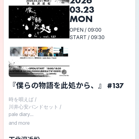
2026
03.23
MON
OPEN / 09:00
START / 09:30
『僕らの物語を此処から、』 #137
時を唄えば
/
川井心安バンドセット
/
pale diary...
and more