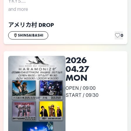
YKYS....
and more
アメリカ村 DROP
0
SHINSAIBASHI
2026
04.27
MON
OPEN / 09:00
START / 09:30