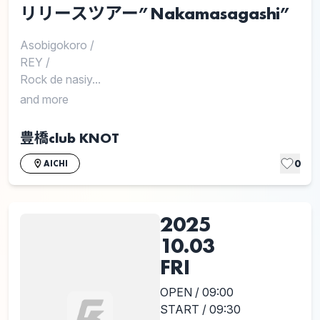
リリースツアー”Nakamasagashi”
Asobigokoro
/
REY
/
Rock de nasiy...
and more
豊橋club KNOT
0
AICHI
2025
10.03
FRI
OPEN / 09:00
START / 09:30