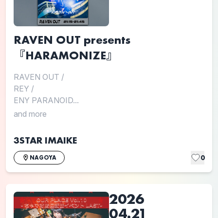
RAVEN OUT presents
『HARAMONIZE』
RAVEN OUT
/
REY
/
ENY PARANOID...
and more
3STAR IMAIKE
0
NAGOYA
2026
04.21