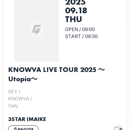
2025
09.18
THU
OPEN / 09:00
START / 09:30
KNOWVA LIVE TOUR 2025 〜
Utopia〜
REY
/
KNOWVA
/
Ciely
3STAR IMAIKE
0
NAGOYA