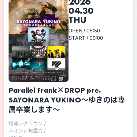
2026
04.30
THU
OPEN / 08:30
START / 09:00
Parallel Frank×DROP pre.
SAYONARA YUKINO〜ゆきのは専
属卒業します〜
場違いクラウン
/
ネオンと無重力
/