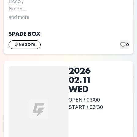
Licco
/
No.39...
and more
SPADE BOX
0
NAGOYA
2026
02.11
WED
OPEN / 03:00
START / 03:30