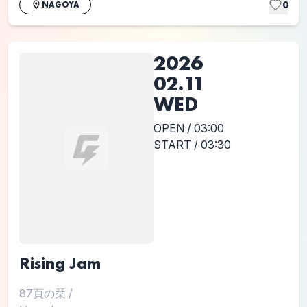
0
NAGOYA
2026
02.11
WED
OPEN / 03:00
START / 03:30
Rising Jam
87頁の栞
/