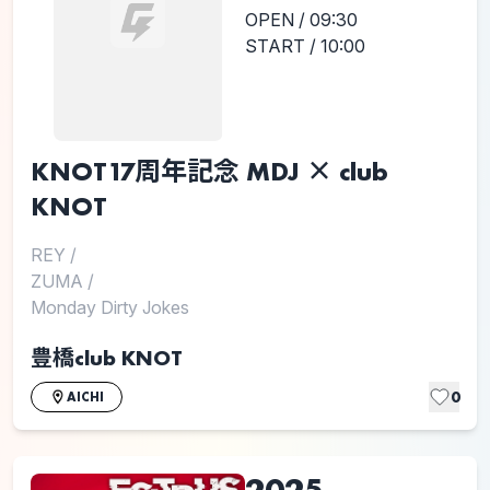
OPEN / 09:30
START / 10:00
KNOT17周年記念 MDJ × club
KNOT
REY
/
ZUMA
/
Monday Dirty Jokes
豊橋club KNOT
0
AICHI