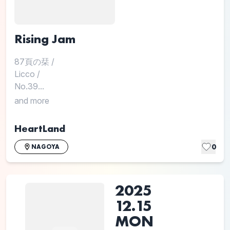
Rising Jam
87頁の栞
/
Licco
/
No.39...
and more
HeartLand
0
NAGOYA
2025
12.15
MON