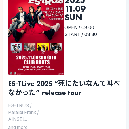
2025
11.09
SUN
OPEN / 08:00
START / 08:30
ES-TLive 2025 “死にたいなんて叫べ
なかった” release tour
ES-TRUS
/
Parallel Frank
/
AINSEL...
and more