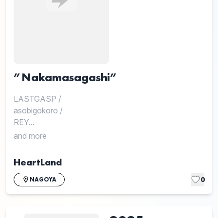
”Nakamasagashi”
LASTGASP
/
asobigokoro
/
REY...
and more
HeartLand
0
NAGOYA