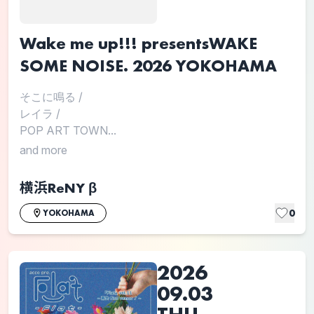
Wake me up!!! presentsWAKE
SOME NOISE. 2026 YOKOHAMA
そこに鳴る
/
レイラ
/
POP ART TOWN...
and more
横浜ReNY β
0
YOKOHAMA
2026
09.03