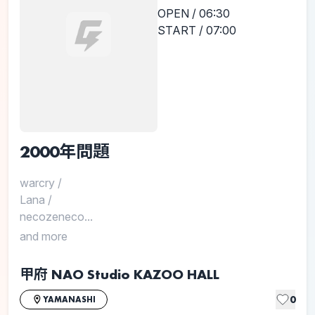
OPEN / 06:30
START / 07:00
2000年問題
warcry
/
Lana
/
necozeneco...
and more
甲府 NAO Studio KAZOO HALL
0
YAMANASHI