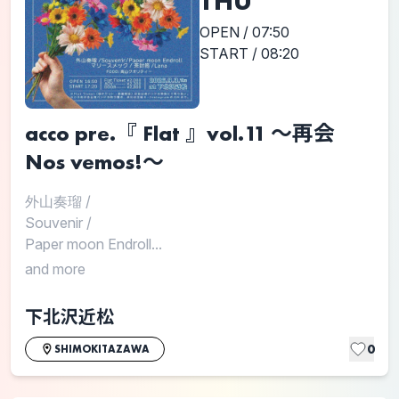
THU
OPEN / 07:50
START / 08:20
acco pre.『 Flat 』vol.11 〜再会
Nos vemos!〜
外山奏瑠
/
Souvenir
/
Paper moon Endroll...
and more
下北沢近松
0
SHIMOKITAZAWA