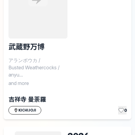
武蔵野万博
アランボウカ
/
Busted Weathercocks
/
anyu...
and more
吉祥寺 曼荼羅
0
KICHIJOJI