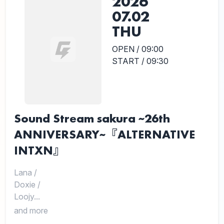
2026
07.02
THU
OPEN / 09:00
START / 09:30
Sound Stream sakura ~26th
ANNIVERSARY~『ALTERNATIVE
INTXN』
Lana
/
Doxie
/
Loojy...
and more