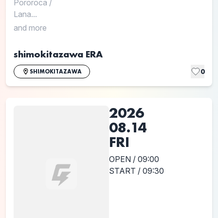
Pororoca
/
Lana...
and more
shimokitazawa ERA
0
SHIMOKITAZAWA
2026
08.14
FRI
OPEN / 09:00
START / 09:30