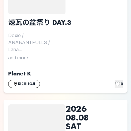
煉瓦の盆祭り DAY.3
Doxie
/
ANABANTFULLS
/
Lana...
and more
Planet K
0
KICHIJOJI
2026
08.08
SAT