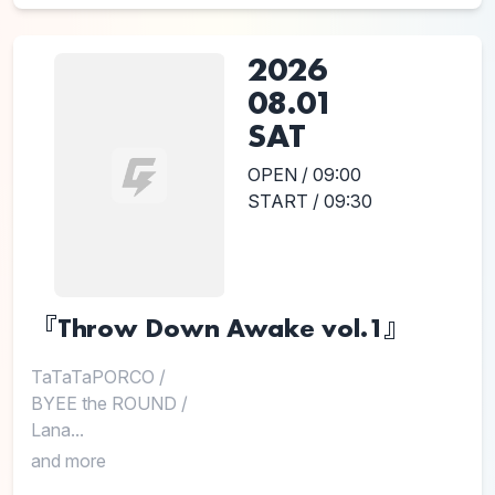
2026
08.01
SAT
OPEN / 09:00
START / 09:30
『Throw Down Awake vol.1』
TaTaTaPORCO
/
BYEE the ROUND
/
Lana...
and more