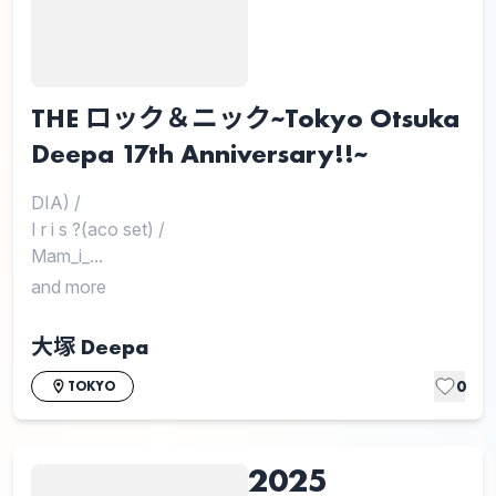
THE ロック＆ニック~Tokyo Otsuka
Deepa 17th Anniversary!!~
DIA)
/
I r i s ?(aco set)
/
Mam_i_...
and more
大塚 Deepa
0
TOKYO
2025