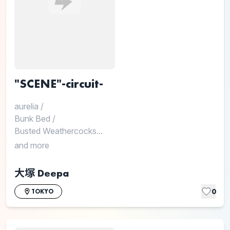
"SCENE"-circuit-
aurelia
/
Bunk Bed
/
Busted Weathercocks...
and more
大塚 Deepa
0
TOKYO