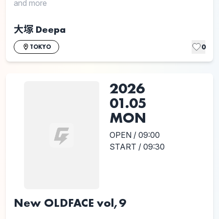
and more
大塚 Deepa
0
TOKYO
2026
01.05
MON
OPEN / 09:00
START / 09:30
New OLDFACE vol,9