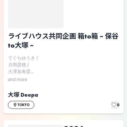
ライブハウス共同企画 箱to箱 ~ 保谷
to大塚 ~
でぐちゆうき
/
月岡彦穂
/
大澤加寿彦...
and more
大塚 Deepa
0
TOKYO