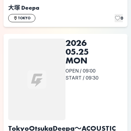
大塚 Deepa
0
TOKYO
2026
05.25
MON
OPEN / 09:00
START / 09:30
TokyoOtsukaDeepa～ACOUSTIC