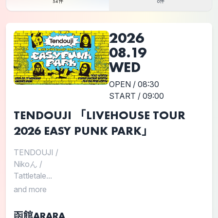
54件
0件
2026
08.19
WED
OPEN / 08:30
START / 09:00
TENDOUJI 「LIVEHOUSE TOUR
2026 EASY PUNK PARK」
TENDOUJI
/
Nikoん
/
Tattletale...
and more
函館ARARA