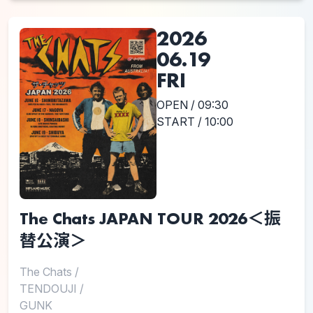
2026
06.19
FRI
OPEN / 09:30
START / 10:00
The Chats JAPAN TOUR 2026＜振
替公演＞
The Chats
/
TENDOUJI
/
GUNK