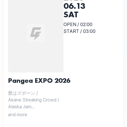
06.13
SAT
OPEN / 02:00
START / 03:00
Pangea EXPO 2026
愛はズボーン
/
Akane Streaking Crowd
/
Alaska Jam...
and more