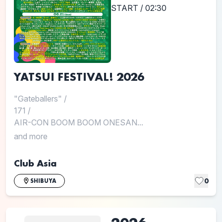
START / 02:30
YATSUI FESTIVAL! 2026
"Gateballers"
/
171
/
AIR-CON BOOM BOOM ONESAN...
and more
Club Asia
0
SHIBUYA