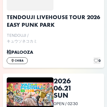
TENDOUJI LIVEHOUSE TOUR 2026
EASY PUNK PARK
TENDOUJI
/
キュウソネコカミ
柏PALOOZA
0
CHIBA
2026
06.21
SUN
OPEN / 02:30