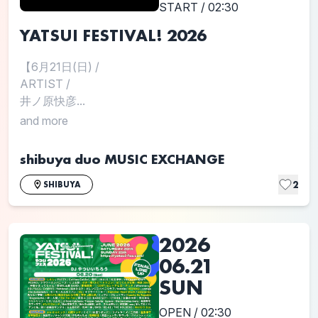
START / 02:30
YATSUI FESTIVAL! 2026
【6月21日(日)
/
ARTIST
/
井ノ原快彦...
and more
shibuya duo MUSIC EXCHANGE
2
SHIBUYA
2026
06.21
SUN
OPEN / 02:30