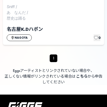
Sniff
/
あゝなんだ
/
歴史は踊る
名古屋K.Dハポン
0
NAGOYA
1
Eggsアーティストとリンクされていない場合や、
正しくない情報がリンクされている場合は
こちら
から申告
してください