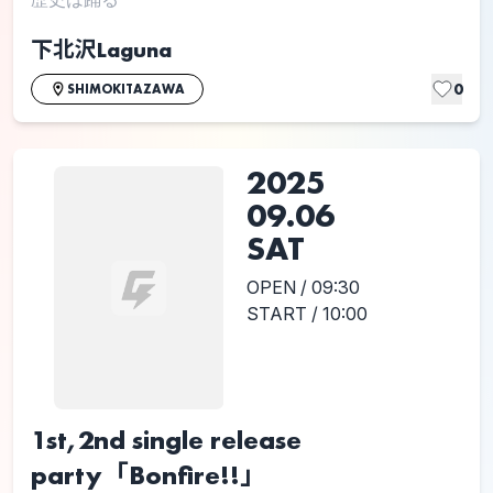
下北沢Laguna
0
SHIMOKITAZAWA
2025
09.06
SAT
OPEN / 09:30
START / 10:00
1st,2nd single release
party「Bonfire!!」