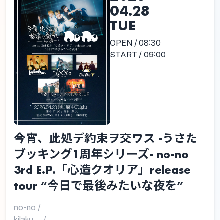
04.28
TUE
OPEN / 08:30
START / 09:00
今宵、此処デ約束ヲ交ワス -うさた
ブッキング1周年シリーズ- no-no
3rd E.P.「心造クオリア」release
tour “今日で最後みたいな夜を”
no-no
/
kilaku。
/