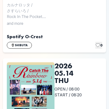
カルナロッタ
/
さすらいろ
/
Rock In The Pocket....
and more
Spotify O-Crest
0
SHIBUYA
2026
05.14
THU
OPEN / 08:00
START / 08:20