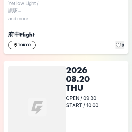
Yet low Light
/
讚駆...
and more
府中Flight
0
TOKYO
2026
08.20
THU
OPEN / 09:30
START / 10:00