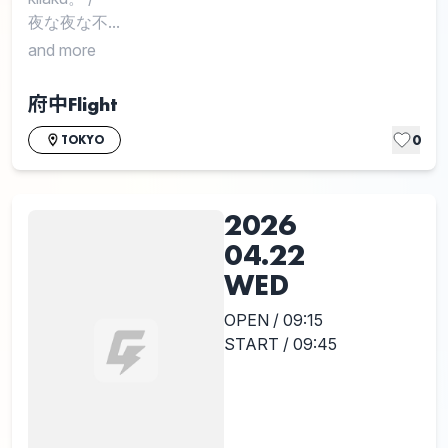
夜な夜な不...
and more
府中Flight
0
TOKYO
2026
04.22
WED
OPEN / 09:15
START / 09:45