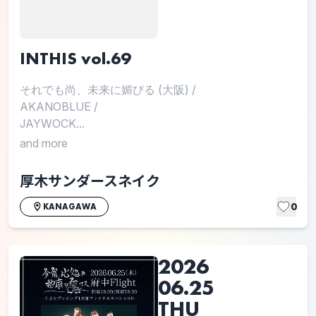
INTHIS vol.69
それでも尚、未来に媚びる (大阪)
/
AKANOBLUE
/
JAYWOCK...
and more
厚木サンダースネイク
0
KANAGAWA
2026
06.25
THU