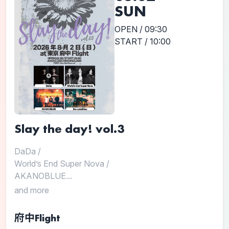
SUN
OPEN / 09:30
START / 10:00
Slay the day! vol.3
DaDa
/
World’s End Super Nova
/
AKANOBLUE...
and more
府中Flight