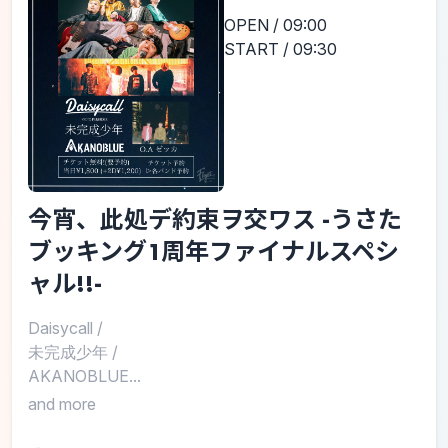
OPEN / 09:00
START / 09:30
今宵、此処デ約束ヲ交ワス -うさた
ブッキング1周年ファイナルスペシ
ャル!!-
Daisycall
/
未完成少年
/
AKANOBLUE...
and more