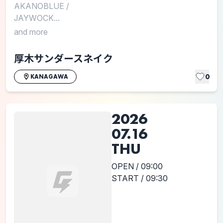
AKANOBLUE
/
JAYWOCK...
and more
厚木サンダースネイク
0
KANAGAWA
2026
07.16
THU
OPEN / 09:00
START / 09:30