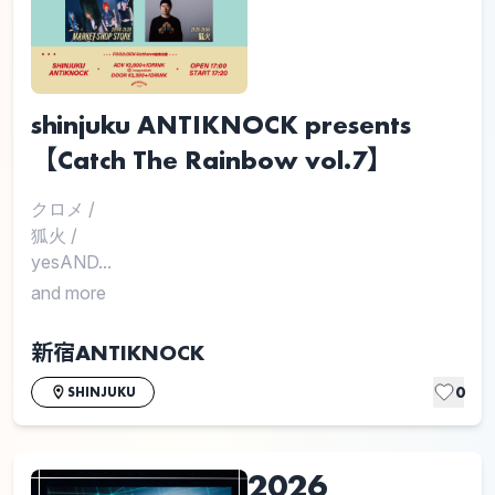
shinjuku ANTIKNOCK presents
【Catch The Rainbow vol.7】
クロメ
/
狐火
/
yesAND...
and more
新宿ANTIKNOCK
0
SHINJUKU
2026