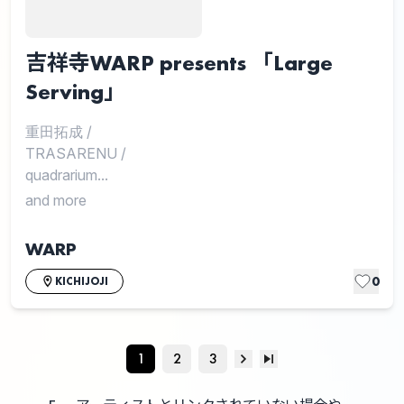
吉祥寺WARP presents 「Large
Serving」
重田拓成
/
TRASARENU
/
quadrarium...
and more
WARP
0
KICHIJOJI
1
2
3