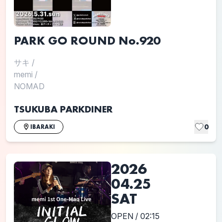
PARK GO ROUND No.920
サキ
/
memi
/
NOMAD
TSUKUBA PARKDINER
0
IBARAKI
2026
04.25
SAT
OPEN / 02:15