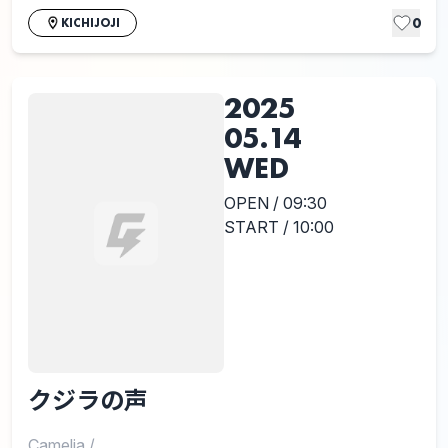
0
KICHIJOJI
2025
05.14
WED
OPEN / 09:30
START / 10:00
クジラの声
Camelia
/