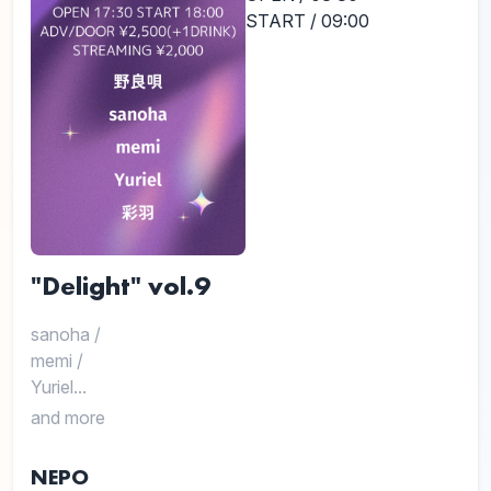
START / 09:00
"Delight" vol.9
sanoha
/
memi
/
Yuriel...
and more
NEPO