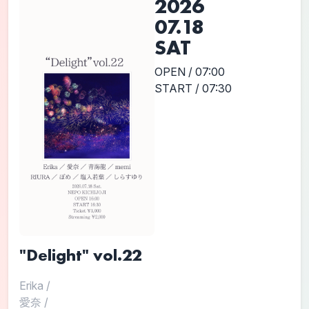
2026
07.18
SAT
OPEN / 07:00
START / 07:30
"Delight" vol.22
Erika
/
愛奈
/