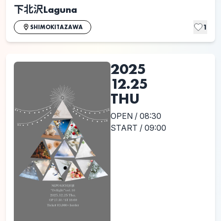
下北沢Laguna
1
SHIMOKITAZAWA
2025
12.25
THU
OPEN / 08:30
START / 09:00