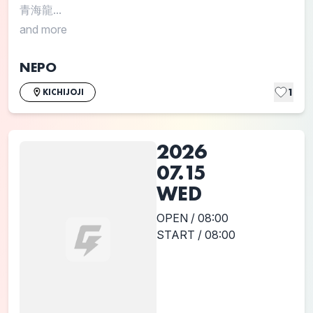
青海龍...
and more
NEPO
1
KICHIJOJI
2026
07.15
WED
OPEN / 08:00
START / 08:00