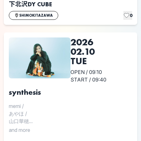
下北沢DY CUBE
0
SHIMOKITAZAWA
2026
02.10
TUE
OPEN / 09:10
START / 09:40
synthesis
memi
/
あやほ
/
山口華穂...
and more