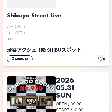
Shibuya Street Live
かとゆい
/
寺川佐希
/
memi
渋谷アクシュ 1階 SHIBUスポット
0
SHIBUYA
2026
05.31
SUN
OPEN / 09:30
START / 10:00