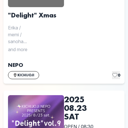
"Delight" Xmas
Erika
/
memi
/
sanoha...
and more
NEPO
0
KICHIJOJI
2025
08.23
SAT
OPEN / 08:30