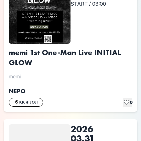
START / 03:00
memi 1st One-Man Live INITIAL
GLOW
memi
NEPO
0
KICHIJOJI
2026
03.31