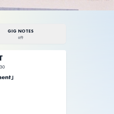
GIG NOTES
0件
T
:30
ament」