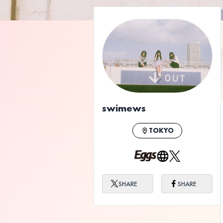
swimews
TOKYO
SHARE
SHARE