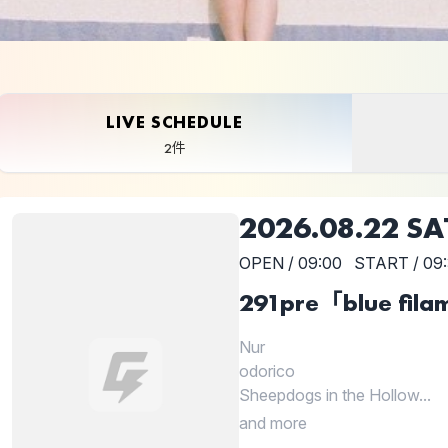
LIVE SCHEDULE
2件
2026.08.22 SA
OPEN / 09:00
START / 09
291pre「blue fil
Nur
odorico
Sheepdogs in the Hollow...
and more