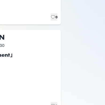
0
UN
:30
ament」