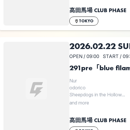
高田馬場 CLUB PHASE
TOKYO
2026.02.22 S
OPEN / 09:00
START / 09
291pre「blue fil
Nur
odorico
Sheepdogs in the Hollow...
and more
高田馬場 CLUB PHASE