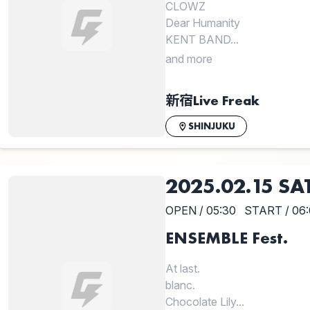
CLOWZ
Dear Humanity
KENT BAND...
and more
新宿Live Freak
SHINJUKU
2025.02.15 SA
OPEN / 05:30
START / 06
ENSEMBLE Fest.
At last.
blanc.
Chocolate Lily...