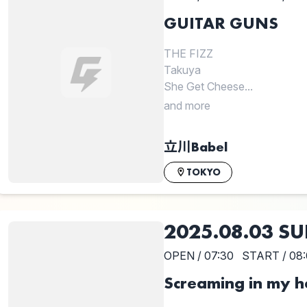
GUITAR GUNS
THE FIZZ
Takuya
She Get Cheese...
and more
立川Babel
TOKYO
2025.08.03 S
OPEN / 07:30
START / 08
Screaming in my 