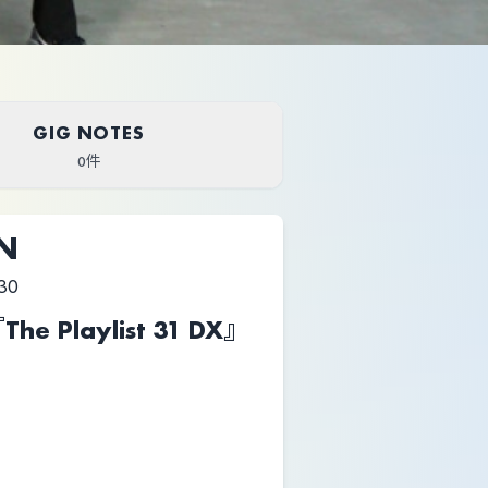
GIG NOTES
0件
UN
30
『The Playlist 31 DX』