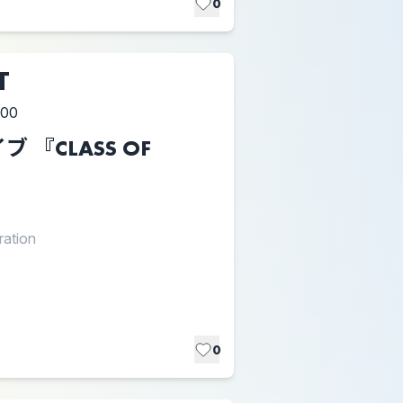
0
T
:00
『CLASS OF
ation
0