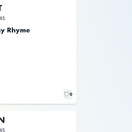
T
45
 My Rhyme
0
UN
45