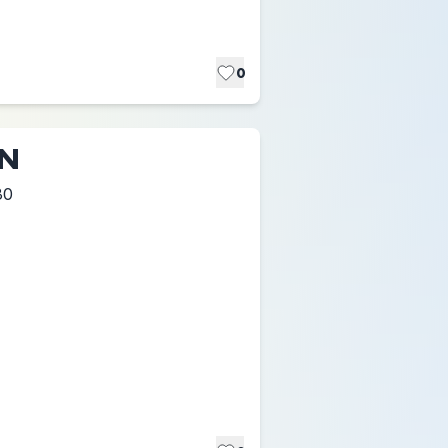
0
UN
30