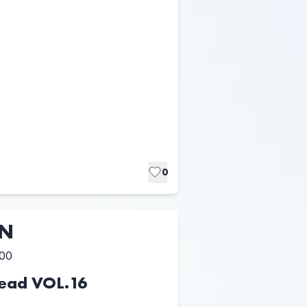
0
UN
:00
head VOL.16