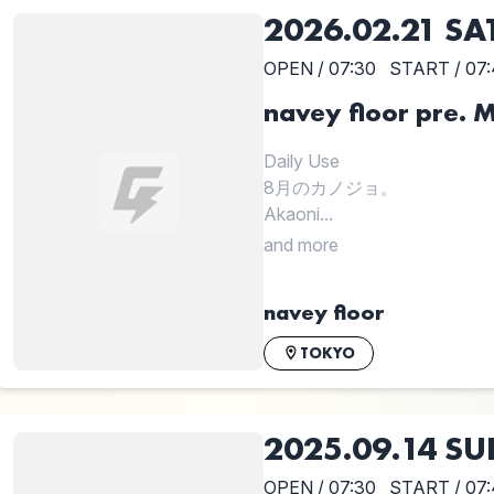
2026.02.21 SA
OPEN / 07:30
START / 07:
navey floor pre.
Daily Use
8月のカノジョ。
Akaoni...
and more
navey floor
TOKYO
2025.09.14 S
OPEN / 07:30
START / 07: