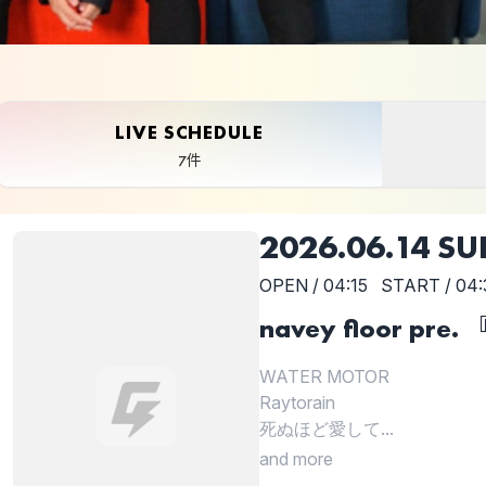
LIVE SCHEDULE
7件
2026.06.14 S
OPEN / 04:15
START / 04:
navey floor pre. 
WATER MOTOR
Raytorain
死ぬほど愛して...
and more