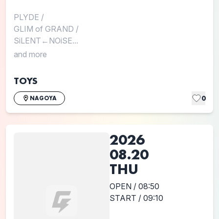
PLYDE
/
GLIM of GRAND
/
SiLENT←NOiSE...
and more
TOYS
0
NAGOYA
2026
08.20
THU
OPEN / 08:50
START / 09:10