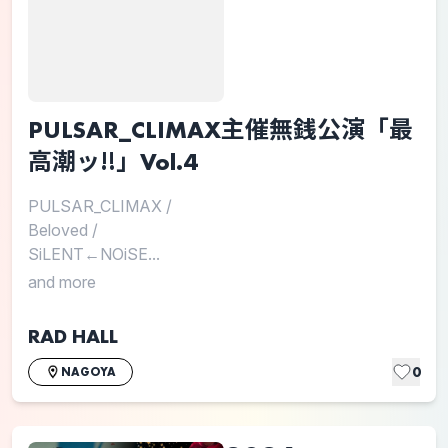
PULSAR_CLIMAX主催無銭公演「最
高潮ッ‼︎」Vol.4
PULSAR_CLIMAX
/
Beloved
/
SiLENT←NOiSE...
and more
RAD HALL
0
NAGOYA