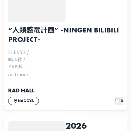
“人類感電計画” -NINGEN BILIBILI
PROJECT-
ELEVYZ
/
鳴ル神
/
Y∀KiN...
and more
RAD HALL
0
NAGOYA
2026