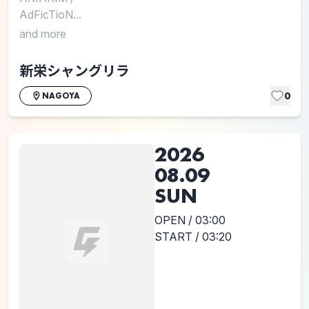
AdFicTioN...
and more
新栄シャングリラ
0
NAGOYA
2026
08.09
SUN
OPEN / 03:00
START / 03:20