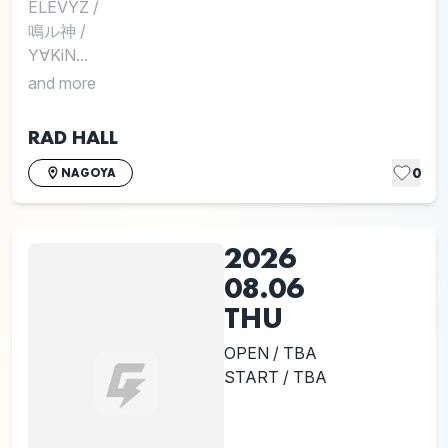
ELEVYZ
/
鳴ル神
/
Y∀KiN...
and more
RAD HALL
0
NAGOYA
2026
08.06
THU
OPEN / TBA
START / TBA