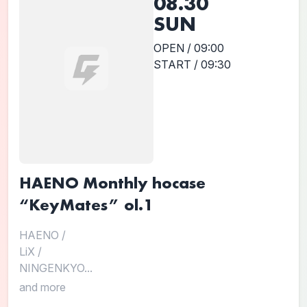
08.30
SUN
OPEN / 09:00
START / 09:30
HAENO Monthly hocase
“KeyMates” ol.1
HAENO
/
LiX
/
NINGENKYO...
and more