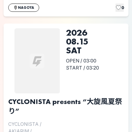
0
NAGOYA
2026
08.15
SAT
OPEN / 03:00
START / 03:20
CYCLONISTA presents “大旋風夏祭
り”
CYCLONISTA
/
AKIARIM
/