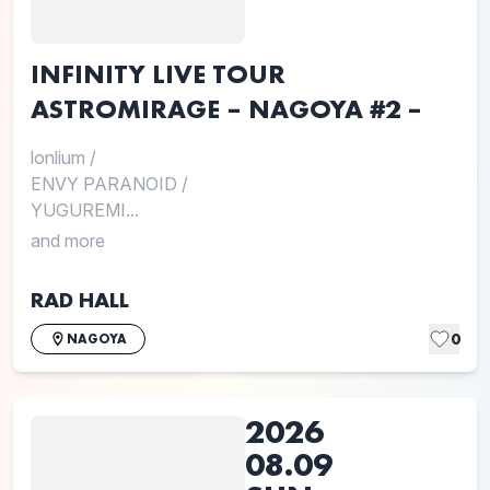
INFINITY LIVE TOUR
ASTROMIRAGE – NAGOYA #2 –
lonlium
/
ENVY PARANOID
/
YUGUREMI...
and more
RAD HALL
0
NAGOYA
2026
08.09