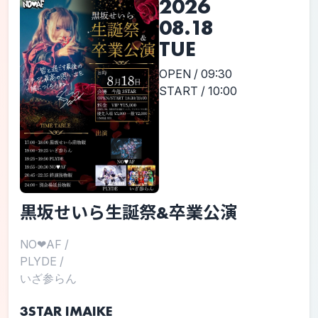
2026
08.18
TUE
OPEN / 09:30
START / 10:00
黒坂せいら生誕祭&卒業公演
NO❤︎AF
/
PLYDE
/
いざ参らん
3STAR IMAIKE