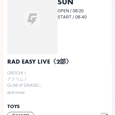
SUN
OPEN / 08:20
START / 08:40
RAD EASY LIVE〈2部〉
OROCHI
/
アクリム
/
GLIM of GRAND...
and more
TOYS