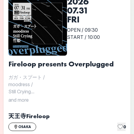
2026
07.31
FRI
OPEN / 09:30
START / 10:00
Fireloop presents Overplugged
ガガ・スプート
/
moodress
/
Still Crying...
and more
天王寺Fireloop
0
OSAKA