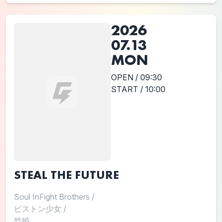
2026
07.13
MON
OPEN / 09:30
START / 10:00
STEAL THE FUTURE
Soul InFight Brothers
/
ピストン少女
/
竹姫...