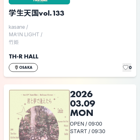
学生天国vol.133
kasane
/
MA’IN LIGHT
/
竹姫
TH-R HALL
0
OSAKA
2026
03.09
MON
OPEN / 09:00
START / 09:30