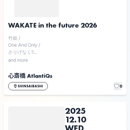
WAKATE in the future 2026
竹姫
/
One And Only
/
さりげなく!!...
and more
心斎橋 AtlantiQs
0
SHINSAIBASHI
2025
12.10
WED