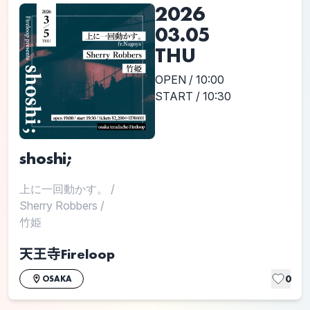
2026
03.05
THU
OPEN / 10:00
START / 10:30
shoshi;
上に一回動かす。
/
Sherry Robbers
/
竹姫
天王寺Fireloop
0
OSAKA