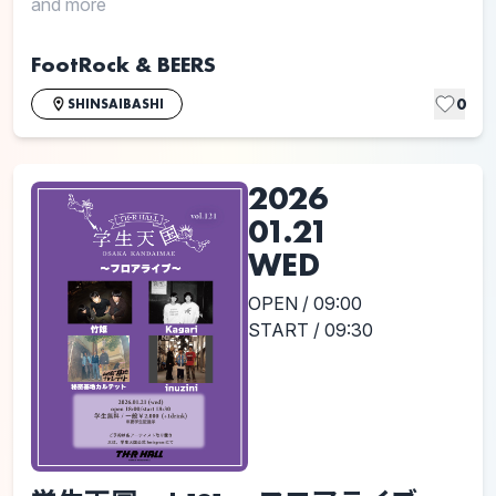
and more
FootRock & BEERS
0
SHINSAIBASHI
2026
01.21
WED
OPEN / 09:00
START / 09:30