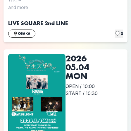
and more
LIVE SQUARE 2nd LINE
0
OSAKA
2026
05.04
MON
OPEN / 10:00
START / 10:30