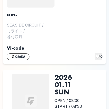
am.
SEASIDE CIRCUIT
/
ミライト
/
谷村咲月
Vi-code
0
OSAKA
2026
01.11
SUN
OPEN / 08:00
START / 08:30