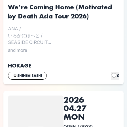
We’re Coming Home (Motivated
by Death Asia Tour 2026)
ANA
/
いろかにほへと
/
SEASIDE CIRCUIT...
and more
HOKAGE
0
SHINSAIBASHI
2026
04.27
MON
OPEN / 09:00