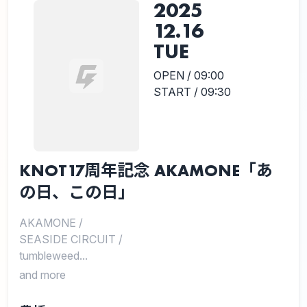
2025
12.16
TUE
OPEN / 09:00
START / 09:30
KNOT17周年記念 AKAMONE「あ
の日、この日」
AKAMONE
/
SEASIDE CIRCUIT
/
tumbleweed...
and more