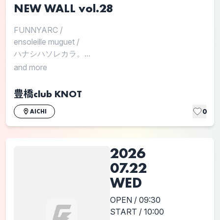
NEW WALL vol.28
FUNNYARC
/
ensoleille muguet
/
ハナシハソレカラ。...
and more
豊橋club KNOT
0
AICHI
2026
07.22
WED
OPEN / 09:30
START / 10:00