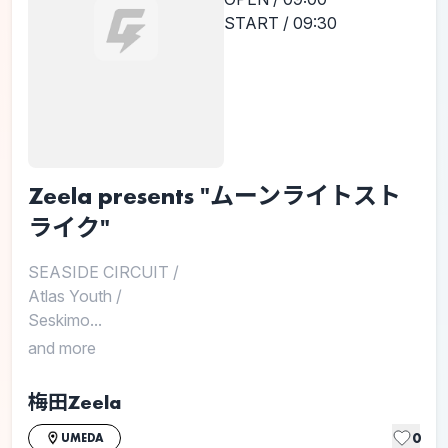
START / 09:30
Zeela presents "ムーンライトスト
ライク"
SEASIDE CIRCUIT
/
Atlas Youth
/
Seskimo...
and more
梅田Zeela
0
UMEDA