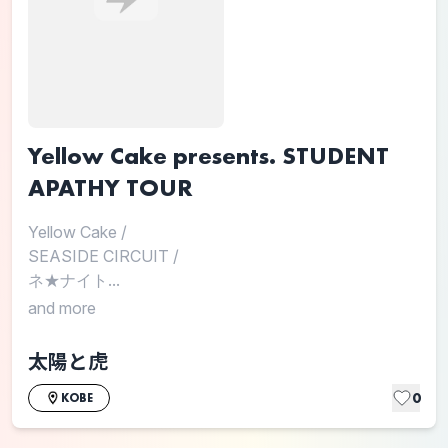
Yellow Cake presents. STUDENT
APATHY TOUR
Yellow Cake
/
SEASIDE CIRCUIT
/
ネ★ナイト...
and more
太陽と虎
0
KOBE