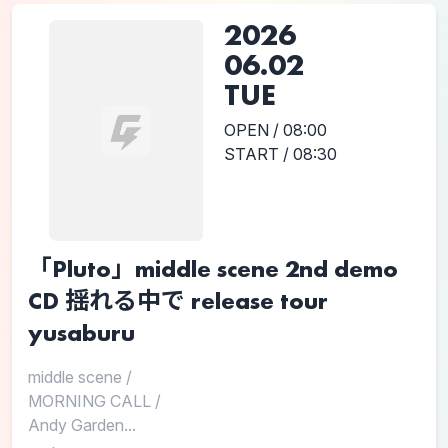
2026
06.02
TUE
OPEN / 08:00
START / 08:30
「Pluto」middle scene 2nd demo
CD 揺れる中で release tour
yusaburu
middle scene
/
MORNING CALL
/
Andy Garden...