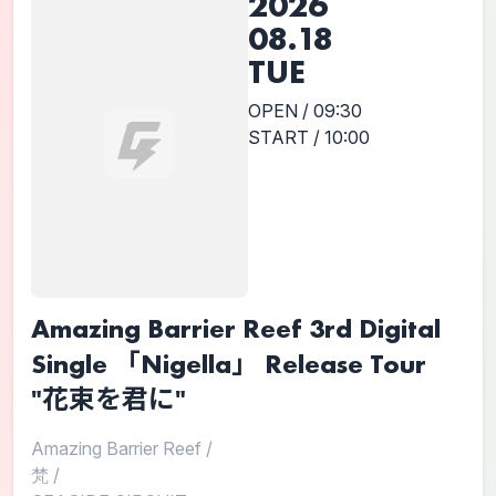
2026
08.18
TUE
OPEN / 09:30
START / 10:00
Amazing Barrier Reef 3rd Digital
Single 「Nigella」 Release Tour
"花束を君に"
Amazing Barrier Reef
/
梵
/