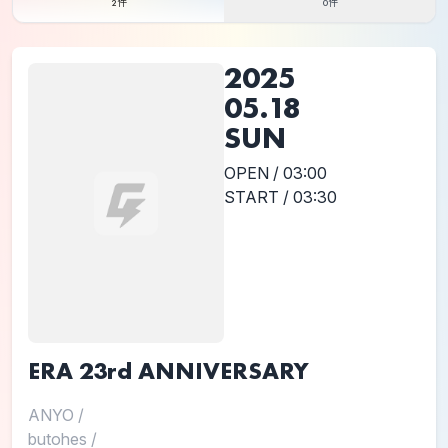
2件
0件
2025
05.18
SUN
OPEN / 03:00
START / 03:30
ERA 23rd ANNIVERSARY
ANYO
/
butohes
/