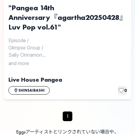
"Pangea 14th
Anniversary『agartha20250428』
Luv Pop vol.61"
Episode
/
Glimpse Group
/
Sally Cinnamon...
and more
Live House Pangea
0
SHINSAIBASHI
1
Eggsアーティストとリンクされていない場合や、