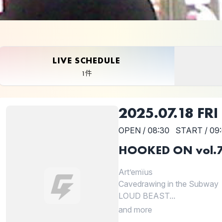
LIVE SCHEDULE
1件
2025.07.18 FRI
OPEN / 08:30
START / 09
HOOKED ON vol.
Art’emïus
Cavedrawing in the Subway
LOUD BEAST...
and more