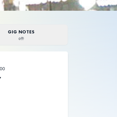
GIG NOTES
0件
:00
7