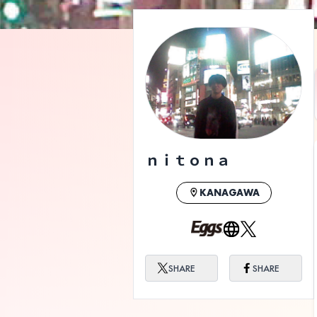
ｎｉｔｏｎａ
KANAGAWA
SHARE
SHARE