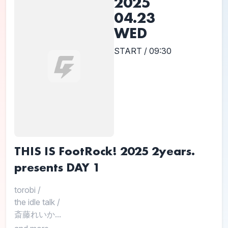
2025
04.23
WED
START / 09:30
THIS IS FootRock! 2025 2years.
presents DAY 1
torobi
/
the idle talk
/
斎藤れいか...