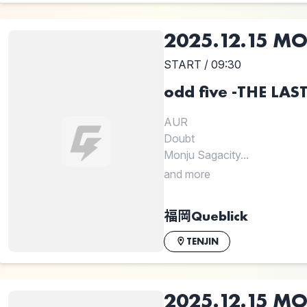
2025.12.15 M
START / 09:30
odd five -THE 
AUR
Doubt
Monju Sagacity...
and more
福岡Queblick
TENJIN
2025.12.15 M