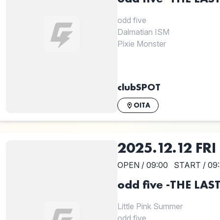
odd five
Dalmatian ISM
Pixie Monster
clubSPOT
OITA
2025.12.12 FRI
OPEN / 09:00
START / 09
odd five -THE L
Little Pink Summer
odd five