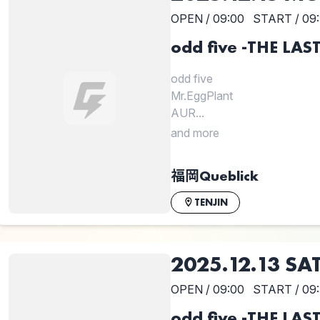
OPEN / 09:00
START / 09
odd five -THE 
odd five
Mr.EggPlant
AUR...
and more
福岡Queblick
TENJIN
2025.12.13 SA
OPEN / 09:00
START / 09
odd five -THE 