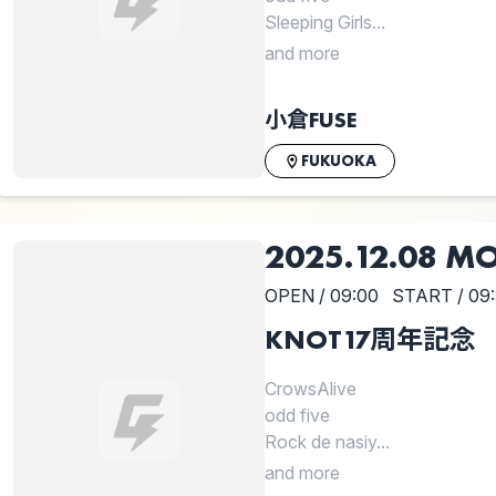
Sleeping Girls...
and more
小倉FUSE
FUKUOKA
2025.12.08 M
OPEN / 09:00
START / 09
KNOT17周年記念 
CrowsAlive
odd five
Rock de nasiy...
and more