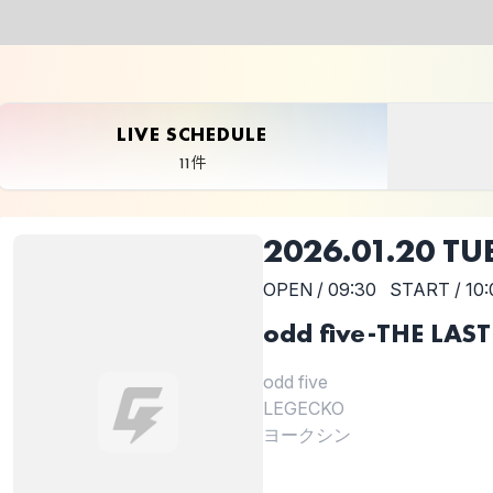
LIVE SCHEDULE
11件
2026.01.20 TU
OPEN / 09:30
START / 10:
odd five-THE L
odd five
LEGECKO
ヨークシン