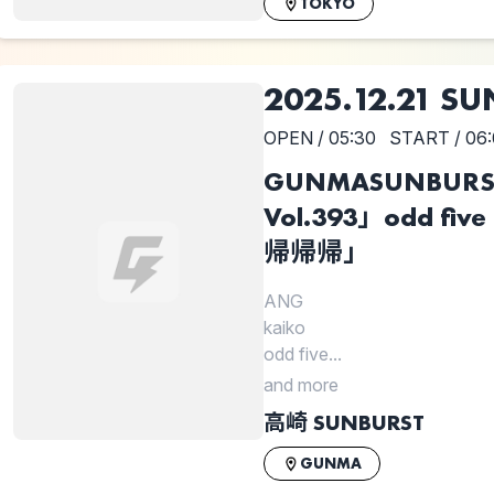
TOKYO
2025.12.21 SU
OPEN / 05:30
START / 06
GUNMASUNBURST
Vol.393」odd fiv
帰帰帰」
ANG
kaiko
odd five...
and more
高崎 SUNBURST
GUNMA