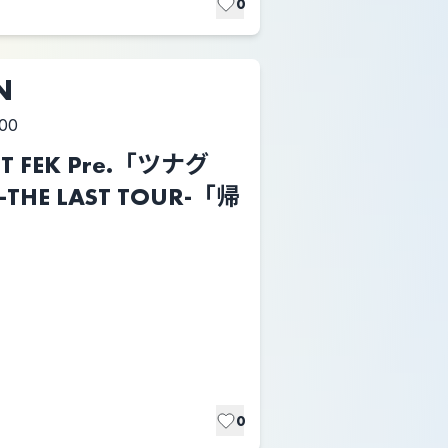
0
N
:00
 FEK Pre.「ツナグ
e -THE LAST TOUR-「帰
0