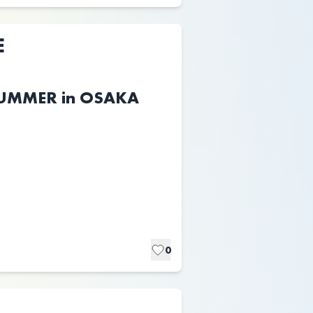
E
SUMMER in OSAKA
0