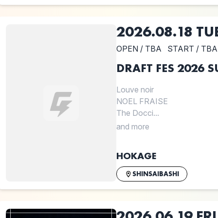
2026.08.18 TU
OPEN / TBA
START / TBA
DRAFT FES 2026 
Louve noir
NOEL FRAISE
The Docci...
and more
HOKAGE
SHINSAIBASHI
2026.06.19 FRI