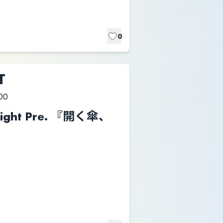
0
T
00
ht Pre. 『開く傘、