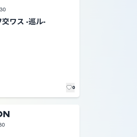
:30
交ワス -巡ル-
0
ON
30