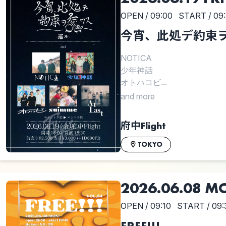
OPEN / 09:00
START / 09
今宵、此処デ約束ヲ
NOTICA
少年神話
オトハコビ...
and more
府中Flight
TOKYO
2026.06.08 M
OPEN / 09:10
START / 09:
FREE!!!