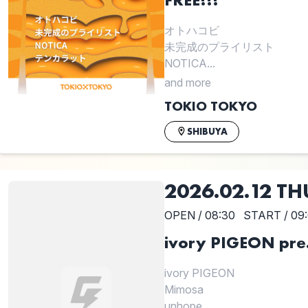
オトハコビ
未完成のプライリスト
NOTICA...
and more
TOKIO TOKYO
SHIBUYA
2026.02.12 TH
OPEN / 08:30
START / 09
ivory PIGEON p
ivory PIGEON
Mimosa
unhope...