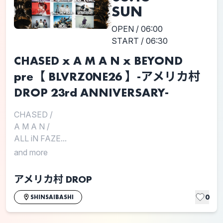
SUN
OPEN / 06:00
START / 06:30
CHASED x A M A N x BEYOND
pre【 BLVRZ0NE26 】-アメリカ村
DROP 23rd ANNIVERSARY-
CHASED
/
A M A N
/
ALL iN FAZE...
and more
アメリカ村 DROP
0
SHINSAIBASHI