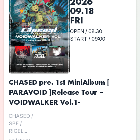
2026
09.18
FRI
OPEN / 08:30
START / 09:00
CHASED pre. 1st MiniAlbum [
PARAVOID ]Release Tour –
VOIDWALKER Vol.1-
CHASED
/
SBE
/
RIGEL...
and more