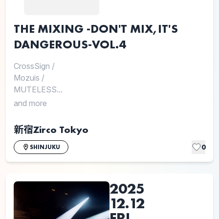
THE MIXING -DON'T MIX,IT'S
DANGEROUS-VOL.4
CrossSign
/
Mozuis
/
MUTELESS...
and more
新宿Zirco Tokyo
0
SHINJUKU
2025
12.12
FRI