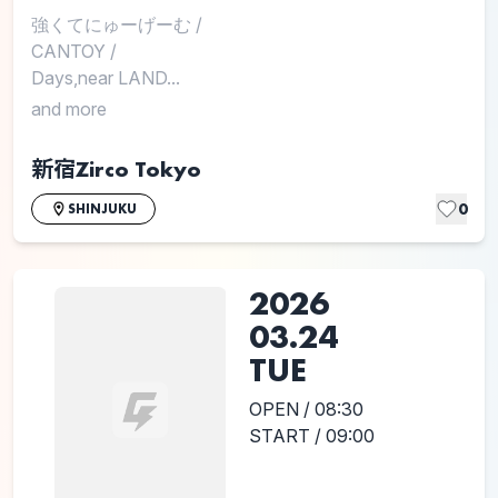
強くてにゅーげーむ
/
CANTOY
/
Days,near LAND...
and more
新宿Zirco Tokyo
0
SHINJUKU
2026
03.24
TUE
OPEN / 08:30
START / 09:00