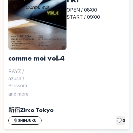
OPEN / 08:00
START / 09:00
comme moi vol.4
RAYZ
/
azusa
/
Blossom...
and more
新宿Zirco Tokyo
0
SHINJUKU