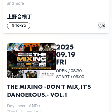
and more
上野音横丁
0
TOKYO
2025
09.19
FRI
OPEN / 08:30
START / 09:00
THE MIXING -DON'T MIX,IT'S
DANGEROUS.- VOL.1
Days,near LAND
/
アートリエージュ
/