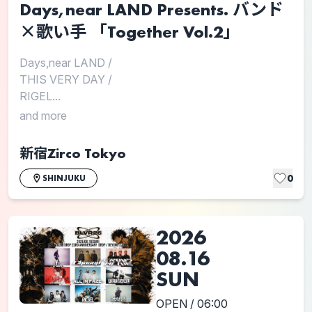
Days,near LAND Presents. バンド
×歌い手 「Together Vol.2」
Days,near LAND
/
THIS VERY DAY
/
RIGEL...
and more
新宿Zirco Tokyo
0
SHINJUKU
2026
08.16
SUN
OPEN / 06:00