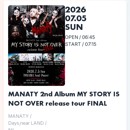
2026
07.05
SUN
OPEN / 06:45
START / 07:15
MANATY 2nd Album MY STORY IS
NOT OVER release tour FINAL
MANATY
/
Days,near LAND
/
NiL...