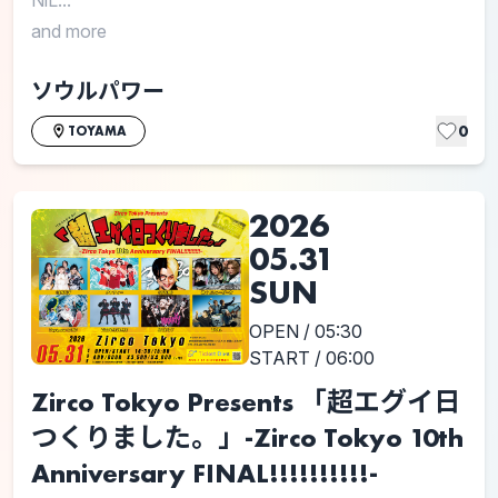
and more
ソウルパワー
0
TOYAMA
2026
05.31
SUN
OPEN / 05:30
START / 06:00
Zirco Tokyo Presents 「超エグイ日
つくりました。」-Zirco Tokyo 10th
Anniversary FINAL!!!!!!!!!!-