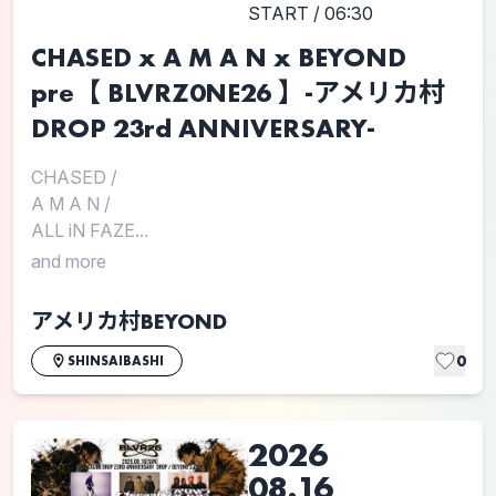
START / 06:30
CHASED x A M A N x BEYOND
pre【 BLVRZ0NE26 】-アメリカ村
DROP 23rd ANNIVERSARY-
CHASED
/
A M A N
/
ALL iN FAZE...
and more
アメリカ村BEYOND
0
SHINSAIBASHI
2026
08.16