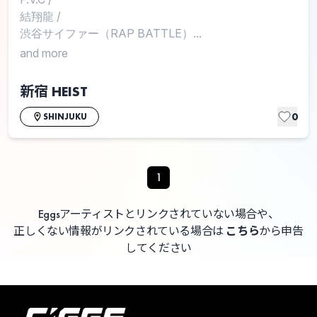
結翔龍
/
渋谷サイファー（RAP BATTLE）...
and more
新宿 HEIST
0
SHINJUKU
1
Eggsアーティストとリンクされていない場合や、
正しくない情報がリンクされている場合は
こちら
から申告
してください