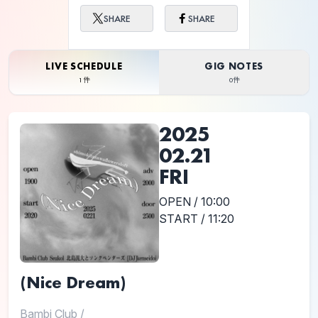
SHARE
SHARE
LIVE SCHEDULE
GIG NOTES
1件
0件
2025
02.21
FRI
OPEN / 10:00
START / 11:20
(Nice Dream)
Bambi Club
/