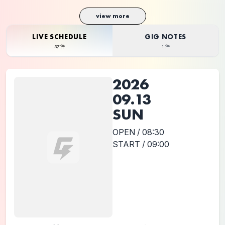
2026.06.27
view more
LIVE SCHEDULE
GIG NOTES
37件
1件
2026
09.13
SUN
OPEN / 08:30
START / 09:00