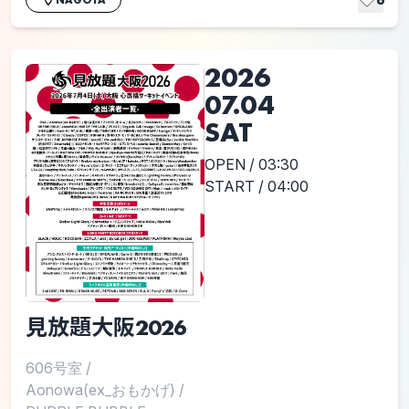
2026
07.04
SAT
OPEN / 03:30
START / 04:00
⾒放題⼤阪2026
606号室
/
Aonowa(ex_おもかげ)
/