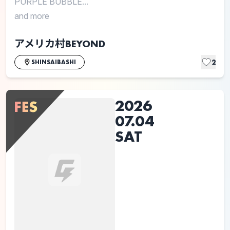
PURPLE BUBBLE...
and more
アメリカ村BEYOND
2
SHINSAIBASHI
2026
07.04
SAT