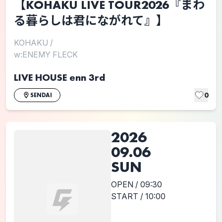
【KOHAKU LIVE TOUR2026『まわ
る暮らしは君にながれて』】
KOHAKU
/
w:ENEMY FLECK
LIVE HOUSE enn 3rd
0
SENDAI
2026
09.06
SUN
OPEN / 09:30
START / 10:00