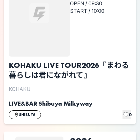
OPEN / 09:30
START / 10:00
KOHAKU LIVE TOUR2026『まわる
暮らしは君にながれて』
KOHAKU
LIVE&BAR Shibuya Milkyway
0
SHIBUYA