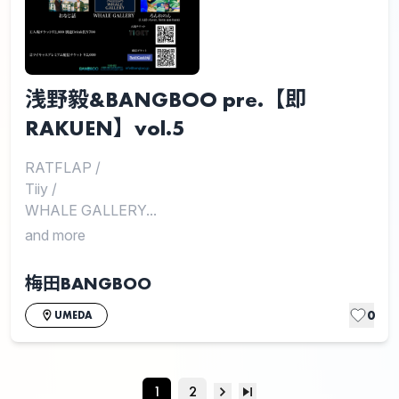
浅野毅&BANGBOO pre.【即
RAKUEN】vol.5
RATFLAP
/
Tiiy
/
WHALE GALLERY...
and more
梅田BANGBOO
0
UMEDA
1
2