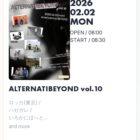
2026
02.02
MON
OPEN / 08:00
START / 08:30
ALTERNATIBEYOND vol.10
ロッカ(東京)
/
ハゼガレ
/
いろかにほへと...
and more