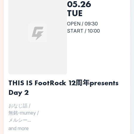
05.26
TUE
OPEN / 09:30
START / 10:00
THIS IS FootRock 12周年presents
Day 2
おなじ話
/
無銘-mumey
/
メルシー...
and more