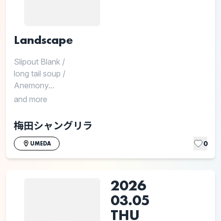
Landscape
Slipout Blank
/
long tail soup
/
Anemony...
and more
梅田シャングリラ
0
UMEDA
2026
03.05
THU