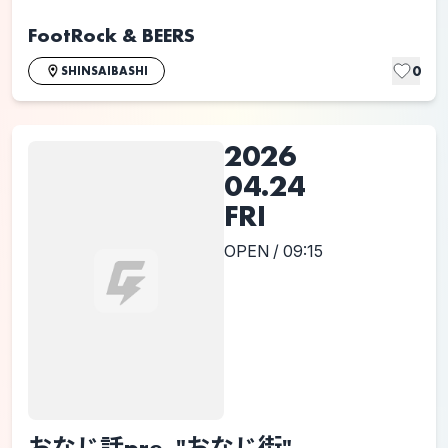
FootRock & BEERS
0
SHINSAIBASHI
2026
04.24
FRI
OPEN / 09:15
おなじ話pre. "おなじ街"