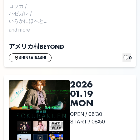
ロッカ
/
ハゼガレ
/
いろかにほへと...
and more
アメリカ村BEYOND
0
SHINSAIBASHI
2026
01.19
MON
OPEN / 08:30
START / 08:50