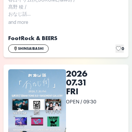
髙野 稜
/
おなじ話...
and more
FootRock & BEERS
0
SHINSAIBASHI
2026
07.31
FRI
OPEN / 09:30